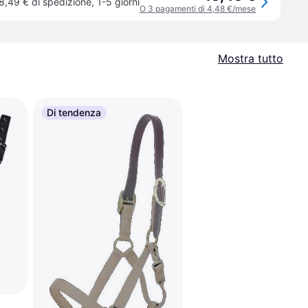
8,49 € di spedizione
,
1-5 giorni
O 3 pagamenti di 4,48 €/mese
Mostra tutto
Di tendenza