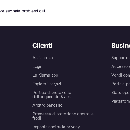
re 
segnala problemi qui
.
Clienti
Busin
Assistenza
Supporto 
Login
Accesso 
La Klarna app
Vendi con
Esplora i negozi
Portale pe
Politica di protezione
Stato ope
dell'acquirente Klarna
Piattafor
Arbitro bancario
Promessa di protezione contro le
frodi
Impostazioni sulla privacy