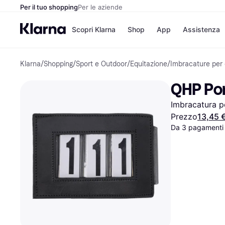
Per il tuo shopping
Per le aziende
Scopri Klarna
Shop
App
Assistenza
Klarna
/
Shopping
/
Sport e Outdoor
/
Equitazione
/
Imbracature per 
Opzioni di pagame
Negozi
Opzioni di pagamen
Booking.c
QHP Por
Paga ora
Unieuro
Paga in 3 rate
Media Wor
Imbracatura p
Paga dopo 30 giorni
eBay
Finanziamento
Zalando
Prezzo
13,45 
Da 3 pagamenti 
Elenco negozi