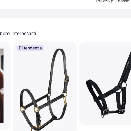
·
Prezzo più basso
ero interessarti.
Di tendenza