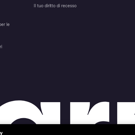
Il tuo diritto di recesso
per le
ri
cy