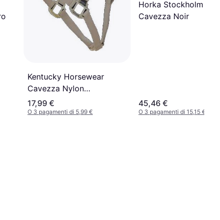
Horka Stockholm
ro
Cavezza Noir
Kentucky Horsewear
Cavezza Nylon
Breakaway - Marron
17,99 €
45,46 €
O 3 pagamenti di 5,99 €
O 3 pagamenti di 15,15 €