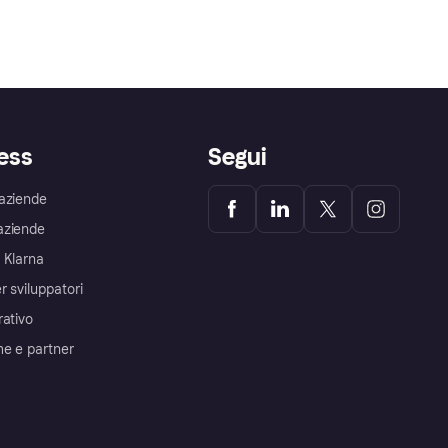
ess
Segui
aziende
aziende
 Klarna
r sviluppatori
rativo
me e partner