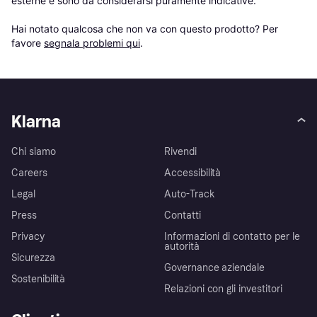
esterne e sono da considerarsi puramente indicative.

Hai notato qualcosa che non va con questo prodotto? Per 
favore 
segnala problemi qui
.
Klarna
Chi siamo
Rivendi
Careers
Accessibilità
Legal
Auto-Track
Press
Contatti
Privacy
Informazioni di contatto per le
autorità
Sicurezza
Governance aziendale
Sostenibilità
Relazioni con gli investitori