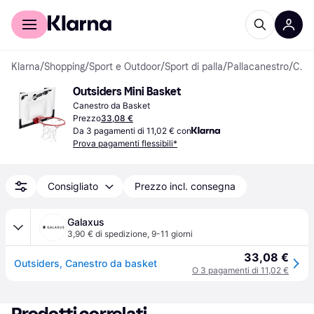
Per il tuo shopping
Per le aziende
Klarna
/
Shopping
/
Sport e Outdoor
/
Sport di palla
/
Pallacanestro
/
Canestri da Basket
Outsiders Mini Basket
Canestro da Basket
Prezzo
33,08 €
Da 3 pagamenti di 11,02 € con
Prova pagamenti flessibili*
Consigliato
Prezzo incl. consegna
Galaxus
3,90 € di spedizione
,
9-11 giorni
33,08 €
Outsiders, Canestro da basket
O 3 pagamenti di 11,02 €