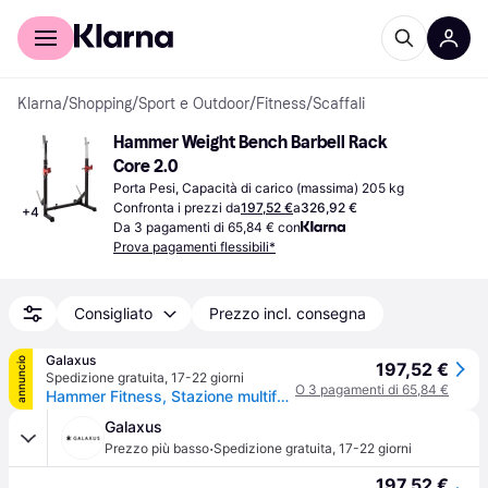
Per il tuo shopping
Per le aziende
Klarna
/
Shopping
/
Sport e Outdoor
/
Fitness
/
Scaffali
Hammer Weight Bench Barbell Rack 
Core 2.0
Porta Pesi, Capacità di carico (massima) 205 kg
Confronta i prezzi da
197,52 €
a
326,92 €
+
4
Da 3 pagamenti di 65,84 € con
Prova pagamenti flessibili*
Consigliato
Prezzo incl. consegna
Galaxus
annuncio
197,52 €
Spedizione gratuita
,
17-22 giorni
O 3 pagamenti di 65,84 €
Hammer Fitness, Stazione multifunzione
Galaxus
·
Prezzo più basso
Spedizione gratuita
,
17-22 giorni
197,52 €