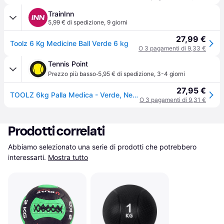
TrainInn
5,99 € di spedizione
,
9 giorni
27,99 €
Toolz 6 Kg Medicine Ball Verde 6 kg
O 3 pagamenti di 9,33 €
Tennis Point
·
Prezzo più basso
5,95 € di spedizione
,
3-4 giorni
27,95 €
TOOLZ 6kg Palla Medica - Verde, Nero - verde
O 3 pagamenti di 9,31 €
Prodotti correlati
Abbiamo selezionato una serie di prodotti che potrebbero 
interessarti.
Mostra tutto