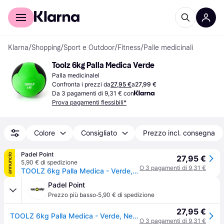
Per il tuo shopping
Per le aziende
Klarna
/
Shopping
/
Sport e Outdoor
/
Fitness
/
Palle medicinali
Toolz 6kg Palla Medica Verde
Palla medicinalel
Confronta i prezzi da
27,95 €
a
27,99 €
Da 3 pagamenti di 9,31 € con
Prova pagamenti flessibili*
Colore
Consigliato
Prezzo incl. consegna
Padel Point
annuncio
27,95 €
5,90 € di spedizione
O 3 pagamenti di 9,31 €
TOOLZ 6kg Palla Medica - Verde, Nero - verde
Padel Point
·
Prezzo più basso
5,90 € di spedizione
27,95 €
TOOLZ 6kg Palla Medica - Verde, Nero - verde
O 3 pagamenti di 9,31 €