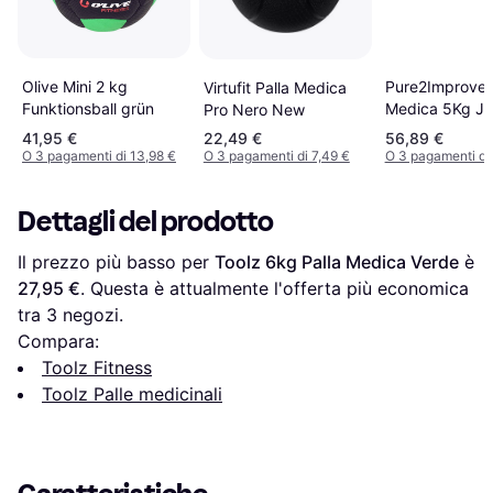
Pure2Improve 
Olive Mini 2 kg
Virtufit Palla Medica
Medica 5Kg J
Funktionsball grün
Pro Nero New
41,95 €
22,49 €
56,89 €
O 3 pagamenti di 13,98 €
O 3 pagamenti di 7,49 €
O 3 pagamenti di
Dettagli del prodotto
Il prezzo più basso per 
Toolz 6kg Palla Medica Verde
 è 
27,95 €
. Questa è attualmente l'offerta più economica 
tra 
3
 negozi.
Compara:
Toolz Fitness
Toolz Palle medicinali