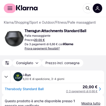
Per il tuo shopping
Per le aziende
Klarna
/
Shopping
/
Sport e Outdoor
/
Fitness
/
Palle massaggianti
Theragun Attachments Standard Ball
Palla massaggiante
Prezzo
20,00 €
Da 3 pagamenti di 6,66 € con
Prova pagamenti flessibili*
Consigliato
Prezzo incl. consegna
i-Run
6,00 € di spedizione
,
3-4 giorni
20,00 €
Therabody Standard Ball
O 3 pagamenti di 6,66 €
Questo prodotto è anche disponibile presso 
1
Mostra tutto
negozio
 non verificato.