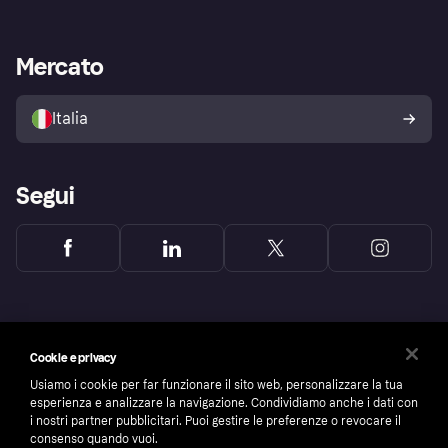
Login
Promessa di protezione contro
le frodi
Supporto aziende
Portale per sviluppatori
La Klarna app
Impostazioni sulla privacy
Accesso aziende
Stato operativo
Mercato
Esplora i negozi
Il tuo diritto di recesso
Vendi con Klarna
Piattaforme e partner
Politica di protezione
dell'acquirente Klarna
Italia
Segui
Cookie e privacy
Usiamo i cookie per far funzionare il sito web, personalizzare la tua
esperienza e analizzare la navigazione. Condividiamo anche i dati con
i nostri partner pubblicitari. Puoi gestire le preferenze o revocare il
consenso quando vuoi.