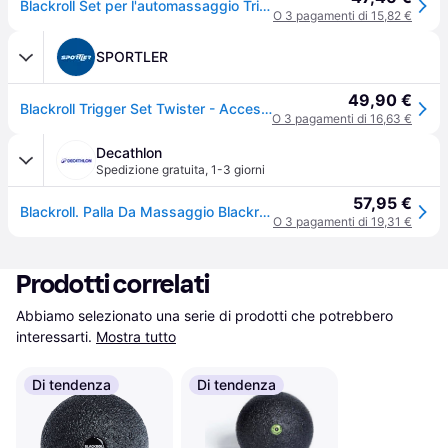
Blackroll Set per l'automassaggio Trigger Twister - Nero
O 3 pagamenti di 15,82 €
SPORTLER
49,90 €
Blackroll Trigger Set Twister - Accessori massaggio
O 3 pagamenti di 16,63 €
Decathlon
Spedizione gratuita
,
1-3 giorni
57,95 €
Blackroll. Palla Da Massaggio Blackroll Trigger Set Twister Palla Massaggiante Ritiro Gratis - neromulticolore - Senza taglia
O 3 pagamenti di 19,31 €
Prodotti correlati
Abbiamo selezionato una serie di prodotti che potrebbero 
interessarti.
Mostra tutto
Di tendenza
Di tendenza