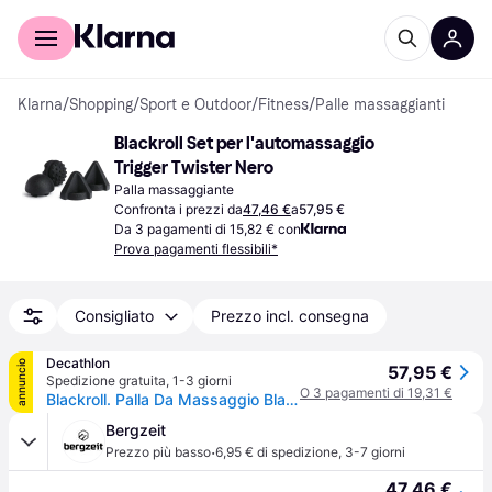
Per il tuo shopping
Per le aziende
Klarna
/
Shopping
/
Sport e Outdoor
/
Fitness
/
Palle massaggianti
Blackroll Set per l'automassaggio 
Trigger Twister Nero
Palla massaggiante
Confronta i prezzi da
47,46 €
a
57,95 €
Da 3 pagamenti di 15,82 € con
Prova pagamenti flessibili*
Consigliato
Prezzo incl. consegna
Decathlon
annuncio
57,95 €
Spedizione gratuita
,
1-3 giorni
O 3 pagamenti di 19,31 €
Blackroll. Palla Da Massaggio Blackroll Trigger Set Twister Palla Massaggiante Ritiro Gratis - neromulticolore - Senza taglia
Bergzeit
·
Prezzo più basso
6,95 € di spedizione
,
3-7 giorni
47,46 €