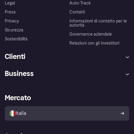
Legal
Auto-Track
Press
Contatti
Privacy
Informazioni di contatto per le
autorità
Sicurezza
Governance aziendale
Sostenibilità
Relazioni con gli investitori
Clienti
Assistenza
Arbitro bancario
Business
Login
Promessa di protezione contro
le frodi
Supporto aziende
Portale per sviluppatori
La Klarna app
Impostazioni sulla privacy
Accesso aziende
Stato operativo
Mercato
Esplora i negozi
Il tuo diritto di recesso
Vendi con Klarna
Piattaforme e partner
Politica di protezione
dell'acquirente Klarna
Italia