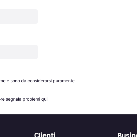
erne e sono da considerarsi puramente 
re 
segnala problemi qui
.
Clienti
Busin