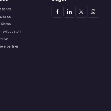
aziende
aziende
 Klarna
r sviluppatori
rativo
me e partner