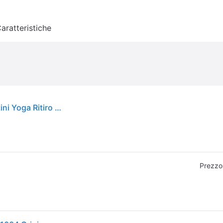
aratteristiche
Endurance. Tappetini Da Yoga Endurance Tappetini Yoga Ritiro Gratis - grigio - ONE SIZE
Prezzo