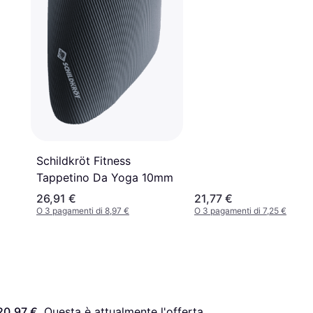
Schildkröt Fitness
Tappetino Da Yoga 10mm
26,91 €
21,77 €
O 3 pagamenti di 8,97 €
O 3 pagamenti di 7,25 €
20,97 €
. Questa è attualmente l'offerta 