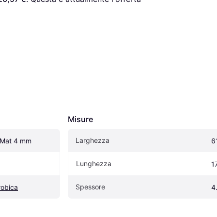
Misure
Larghezza
 Mat 4 mm
6
Lunghezza
1
Spessore
robica
4