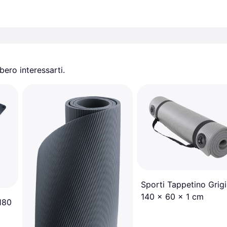
ero interessarti.
Sporti Tappetino Grig
140 x 60 x 1 cm
180