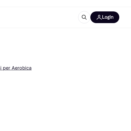
Login
Approfondimenti
ure per ufficio
re
Cos'è Klarna?
i per Aerobica
categorie