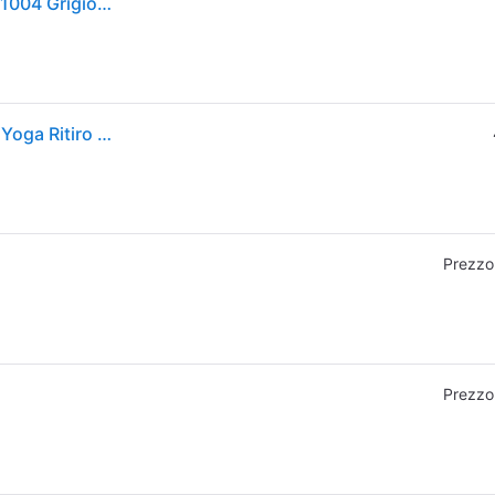
Tappetino yoga ENDURANCE in schiuma resistente 1004 Grigio perla Taglia unica
Endurance. Tappetini Da Yoga Endurance Tappetini Yoga Ritiro Gratis - grigio - ONE SIZE
Prezzo
Prezzo