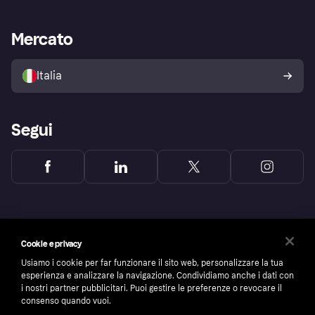
le frodi
Supporto aziende
Portale per sviluppatori
La Klarna app
Impostazioni sulla privacy
Accesso aziende
Stato operativo
Mercato
Esplora i negozi
Il tuo diritto di recesso
Vendi con Klarna
Piattaforme e partner
Politica di protezione
dell'acquirente Klarna
Italia
Segui
Cookie e privacy
Usiamo i cookie per far funzionare il sito web, personalizzare la tua
esperienza e analizzare la navigazione. Condividiamo anche i dati con
i nostri partner pubblicitari. Puoi gestire le preferenze o revocare il
consenso quando vuoi.