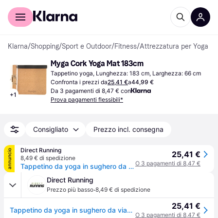
Per il tuo shopping
Per le aziende
Klarna
/
Shopping
/
Sport e Outdoor
/
Fitness
/
Attrezzatura per Yoga
Myga Cork Yoga Mat 183cm
Tappetino yoga, Lunghezza: 183 cm, Larghezza: 66 cm
Confronta i prezzi da
25,41 €
a
44,99 €
Da 3 pagamenti di 8,47 € con
+
1
Prova pagamenti flessibili*
Consigliato
Prezzo incl. consegna
Direct Running
annuncio
25,41 €
8,49 € di spedizione
O 3 pagamenti di 8,47 €
Tappetino da yoga in sughero da viaggio su gomma Myga - Beige
Direct Running
·
Prezzo più basso
8,49 € di spedizione
25,41 €
Tappetino da yoga in sughero da viaggio su gomma Myga - Beige
O 3 pagamenti di 8,47 €