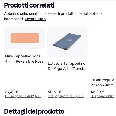
Prodotti correlati
Abbiamo selezionato una serie di prodotti che potrebbero 
interessarti.
Mostra tutto
Nike Tappetino Yoga
4 mm Reversibile Rosa
Lotuscrafts Tappetino
Da Yoga Arise Travel
Blu
Casall Yoga Ma
Position 4mm 
Grey
37,49 €
50,51 €
46,99 €
O 3 pagamenti di 12,49 €
O 3 pagamenti di 16,83 €
O 3 pagamenti di
Dettagli del prodotto