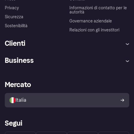
Privacy
Informazioni di contatto per le
autorità
Sicurezza
Governance aziendale
Sostenibilità
Relazioni con gli investitori
Clienti
Assistenza
Arbitro bancario
Business
Login
Promessa di protezione contro
le frodi
Supporto aziende
Portale per sviluppatori
La Klarna app
Impostazioni sulla privacy
Accesso aziende
Stato operativo
Mercato
Esplora i negozi
Il tuo diritto di recesso
Vendi con Klarna
Piattaforme e partner
Politica di protezione
dell'acquirente Klarna
Italia
Segui