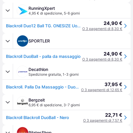
RunningXpert
4,95 € di spedizione
,
5-6 giorni
24,90 €
Blackroll Duo12 Ball TG. ONESIZE Uomo Accessori
O 3 pagamenti di 8,30 €
SPORTLER
24,90 €
Blackroll DuoBall - palla da massaggio
O 3 pagamenti di 8,30 €
Decathlon
Spedizione gratuita
,
1-3 giorni
37,95 €
Blackroll. Palla Da Massaggio - Duoball - 12 Cm - Nero Palla Massaggiante Ritiro Gratis - nero - Senza taglia
O 3 pagamenti di 12,65 €
Bergzeit
6,95 € di spedizione
,
3-7 giorni
22,71 €
Blackroll Blackroll DuoBall - Nero
O 3 pagamenti di 7,57 €
PilatesShop