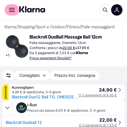
Per il tuo shopping
Per le aziende
Klarna
/
Shopping
/
Sport e Outdoor
/
Fitness
/
Palle massaggianti
Blackroll DuoBall Massage Ball 12cm
Palla massaggiante, Diametro 12cm
Confronta i prezzi da
22,00 €
a
37,95 €
Da 3 pagamenti di 7,33 € con
+
1
Prova pagamenti flessibili*
Consigliato
Prezzo incl. consegna
RunningXpert
annuncio
24,90 €
4,95 € di spedizione
,
5-6 giorni
O 3 pagamenti di 8,30 €
Blackroll Duo12 Ball TG. ONESIZE Uomo Accessori
i-Run
·
Prezzo più basso
6,00 € di spedizione
,
3-4 giorni
22,00 €
Blackroll Duoball 12
O 3 pagamenti di 7,33 €