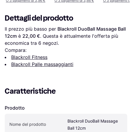
O 3 pagamenti di 3,96 €
O 3 pagamenti di 3,66 €
O 3 pagamenti di
Dettagli del prodotto
Il prezzo più basso per 
Blackroll DuoBall Massage Ball 
12cm
 è 
22,00 €
. Questa è attualmente l'offerta più 
economica tra 
6
 negozi.
Compara:
Blackroll Fitness
Blackroll Palle massaggianti
Caratteristiche
Prodotto
Blackroll DuoBall Massage 
Nome del prodotto
Ball 12cm