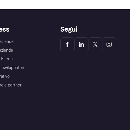
ess
Segui
aziende
aziende
 Klarna
r sviluppatori
rativo
me e partner