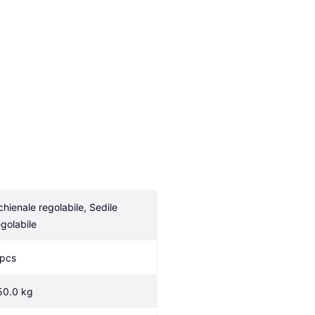
chienale regolabile, Sedile 
egolabile
 pcs
50.0 kg