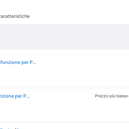
aratteristiche
Tunturi UB60 Panca Pesi Regolabile – Panca Multifunzione per Palestra in Casa, Allenamento Forza, Struttura Robusta (Nero)
Tunturi UB60 Panca Pesi Regolabile – Panca Multifunzione per Palestra in Casa, Allenamento Forza, Struttura Robusta (Nero)
·
Prezzo più basso