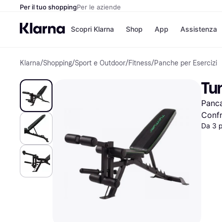
Per il tuo shopping
Per le aziende
Scopri Klarna
Shop
App
Assistenza
Klarna
/
Shopping
/
Sport e Outdoor
/
Fitness
/
Panche per Esercizi
Opzioni di pagame
Negozi
Opzioni di pagamen
Booking.c
Tun
Paga ora
Unieuro
Paga in 3 rate
Media Wor
Panca
Paga dopo 30 giorni
eBay
Finanziamento
Zalando
Confr
Da 3 
Elenco negozi