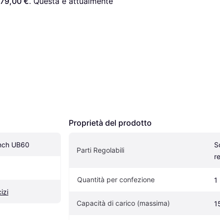
179,00 €
. Questa è attualmente 
Proprietà del prodotto
Bench UB60
S
Parti Regolabili
r
Quantità per confezione
1
izi
Capacità di carico (massima)
1