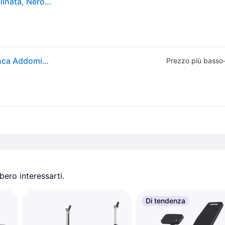
Tunturi UB60 Panca Palestra Utility Bench Panca inclinata, Nero, 1
Tunturi. Panca Pesi Regolabile – Carico 200 Kg – Panca Addominali – Ub60 Panca Piana Ritiro Gratis - nero - ONE SIZE
·
Prezzo più basso
ero interessarti.
Di tendenza