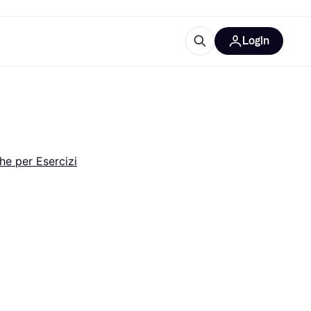
Login
Approfondimenti
ure per ufficio
re
Cos'è Klarna?
he per Esercizi
categorie