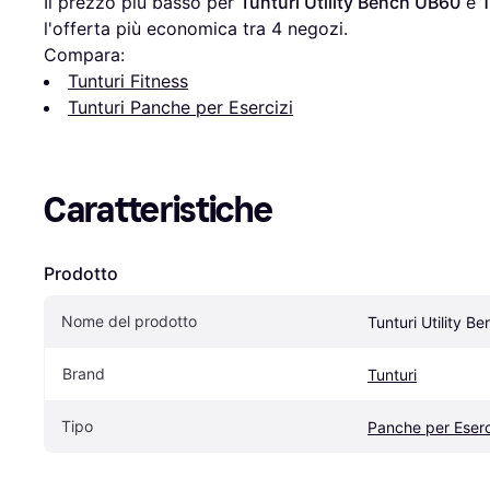
Il prezzo più basso per 
Tunturi Utility Bench UB60
 è 
l'offerta più economica tra 
4
 negozi.
Compara:
Tunturi Fitness
Tunturi Panche per Esercizi
Caratteristiche
Prodotto
Nome del prodotto
Tunturi Utility 
Brand
Tunturi
Tipo
Panche per Eserc