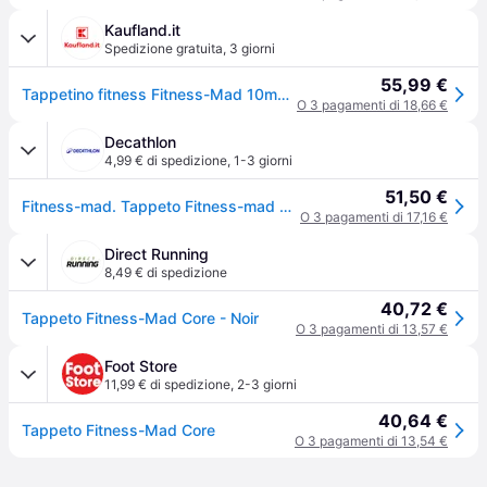
Kaufland.it
Spedizione gratuita
,
3 giorni
55,99 €
Tappetino fitness Fitness-Mad 10mm nero Tappetino per allenamento Pilates 182x58cm
O 3 pagamenti di 18,66 €
Decathlon
4,99 € di spedizione
,
1-3 giorni
51,50 €
Fitness-mad. Tappeto Fitness-mad Core Tappetino Ginnastica Ritiro Gratis - blu - Senza taglia
O 3 pagamenti di 17,16 €
Direct Running
8,49 € di spedizione
40,72 €
Tappeto Fitness-Mad Core - Noir
O 3 pagamenti di 13,57 €
Foot Store
11,99 € di spedizione
,
2-3 giorni
40,64 €
Tappeto Fitness-Mad Core
O 3 pagamenti di 13,54 €