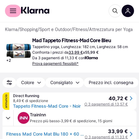
Per il tuo shopping
Per le aziende
Klarna
/
Shopping
/
Sport e Outdoor
/
Fitness
/
Attrezzatura per Yoga
Mad Tappeto Fitness-Mad Core Bleu
Tappetino yoga, Lunghezza: 182 cm, Larghezza: 58 cm
Confronta i prezzi da
33,99 €
a
55,99 €
Da 3 pagamenti di 11,33 € con
+
2
Prova pagamenti flessibili*
Colore
Consigliato
Prezzo incl. consegna
Direct Running
annuncio
40,72 €
8,49 € di spedizione
O 3 pagamenti di 13,57 €
Tappeto Fitness-Mad Core - Noir
TrainInn
·
Prezzo più basso
3,99 € di spedizione
,
15 giorni
33,99 €
Fitness Mad Core Mat Blu 180 x 60 x 1 cm
O 3 pagamenti di 11,33 €