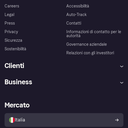
Careers
Accessibilità
Legal
Auto-Track
Press
Contatti
Privacy
Informazioni di contatto per le
autorità
Sicurezza
Governance aziendale
Sostenibilità
Relazioni con gli investitori
Clienti
Assistenza
Arbitro bancario
Business
Login
Promessa di protezione contro
le frodi
Supporto aziende
Portale per sviluppatori
La Klarna app
Impostazioni sulla privacy
Accesso aziende
Stato operativo
Mercato
Esplora i negozi
Il tuo diritto di recesso
Vendi con Klarna
Piattaforme e partner
Politica di protezione
dell'acquirente Klarna
Italia