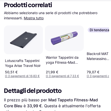
Prodotti correlati
Abbiamo selezionato una serie di prodotti che potrebbero 
interessarti.
Mostra tutto
Di tendenza
Blackroll MAT
Warrior Tappetini da
Materassino
Lotuscrafts Tappetini
yoga Fitness-Mad
Antiscivolo
Yoga Arise Travel Noir
Yoga-Mad II Bleu
Professionale 
50,51 €
21,99 €
79,07 €
SuperGrip
O 3 pagamenti di 16,83 €
O 3 pagamenti di 7,33 €
O 3 pagamenti di
Dettagli del prodotto
Il prezzo più basso per 
Mad Tappeto Fitness-Mad 
Core Bleu
 è 
33,99 €
. Questa è attualmente l'offerta 