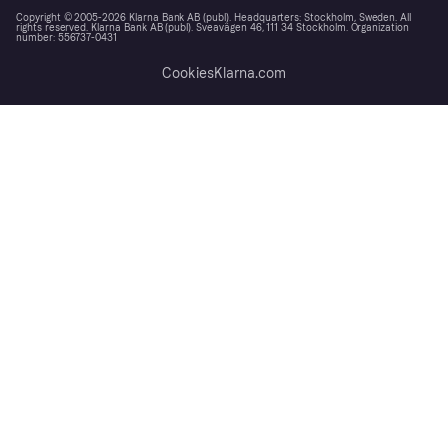
Copyright © 2005-2026 Klarna Bank AB (publ). Headquarters: Stockholm, Sweden. All
rights reserved. Klarna Bank AB (publ). Sveavägen 46, 111 34 Stockholm. Organization
number: 556737-0431
Cookies
Klarna.com