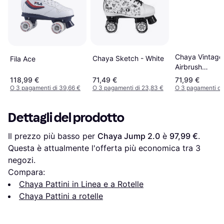
Chaya Vintage
Chaya Sketch - White
Fila Ace
Airbrush
Blue/Pink/Blac
118,99 €
71,49 €
71,99 €
O 3 pagamenti di 39,66 €
O 3 pagamenti di 23,83 €
O 3 pagamenti di
Dettagli del prodotto
Il prezzo più basso per 
Chaya Jump 2.0
 è 
97,99 €
. 
Questa è attualmente l'offerta più economica tra 
3
negozi.
Compara:
Chaya Pattini in Linea e a Rotelle
Chaya Pattini a rotelle