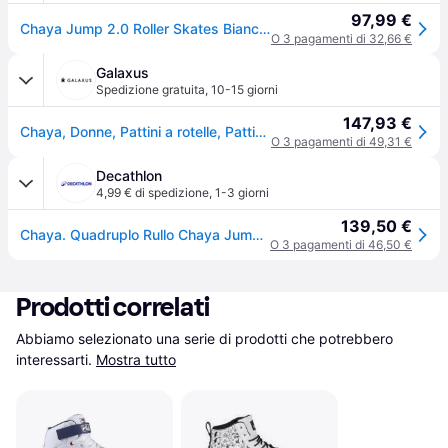
97,99 €
Chaya Jump 2.0 Roller Skates Bianco EU 40
O 3 pagamenti di 32,66 €
Galaxus
Spedizione gratuita
,
10-15 giorni
147,93 €
Chaya, Donne, Pattini a rotelle, Pattini A Rotelle Da Parco (36), Blu, Bianco
O 3 pagamenti di 49,31 €
Decathlon
4,99 € di spedizione
,
1-3 giorni
139,50 €
Chaya. Quadruplo Rullo Chaya Jump 2.0 Pattini A Rotelle Ritiro Gratis - biancoblu - 40
O 3 pagamenti di 46,50 €
Prodotti correlati
Abbiamo selezionato una serie di prodotti che potrebbero 
interessarti.
Mostra tutto