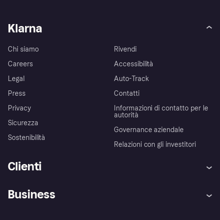
Klarna
Chi siamo
Rivendi
Careers
Accessibilità
Legal
Auto-Track
Press
Contatti
Privacy
Informazioni di contatto per le
autorità
Sicurezza
Governance aziendale
Sostenibilità
Relazioni con gli investitori
Clienti
Assistenza
Arbitro bancario
Business
Login
Promessa di protezione contro
le frodi
Supporto aziende
Portale per sviluppatori
La Klarna app