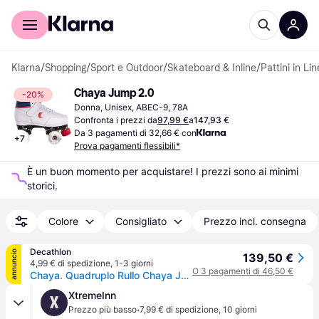
Per il tuo shopping
Per le aziende
Klarna
/
Shopping
/
Sport e Outdoor
/
Skateboard & Inline
/
Pattini in Li
Chaya Jump 2.0
-20%
Donna, Unisex, ABEC-9, 78A
Confronta i prezzi da
97,99 €
a
147,93 €
Da 3 pagamenti di 32,66 € con
+
7
Prova pagamenti flessibili*
È un buon momento per acquistare! I prezzi sono ai minimi 
storici.
Colore
Consigliato
Prezzo incl. consegna
Decathlon
annuncio
139,50 €
4,99 € di spedizione
,
1-3 giorni
O 3 pagamenti di 46,50 €
Chaya. Quadruplo Rullo Chaya Jump 2.0 Pattini A Rotelle Ritiro Gratis - biancoblu - 40
XtremeInn
X
·
Prezzo più basso
7,99 € di spedizione
,
10 giorni