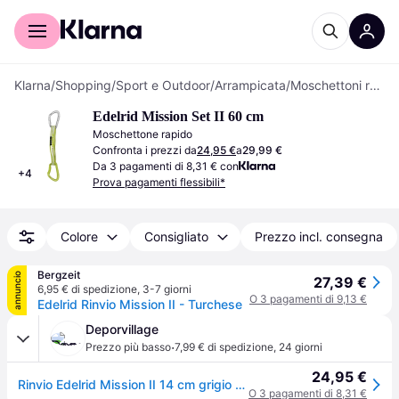
Per il tuo shopping
Per le aziende
Klarna
/
Shopping
/
Sport e Outdoor
/
Arrampicata
/
Moschettoni rapidi
Edelrid Mission Set II 60 cm
Moschettone rapido
Confronta i prezzi da
24,95 €
a
29,99 €
Da 3 pagamenti di 8,31 € con
+
4
Prova pagamenti flessibili*
Colore
Consigliato
Prezzo incl. consegna
Bergzeit
annuncio
27,39 €
6,95 € di spedizione
,
3-7 giorni
O 3 pagamenti di 9,13 €
Edelrid Rinvio Mission II - Turchese
Deporvillage
·
Prezzo più basso
7,99 € di spedizione
,
24 giorni
24,95 €
Rinvio Edelrid Mission II 14 cm grigio blu - Grey
O 3 pagamenti di 8,31 €