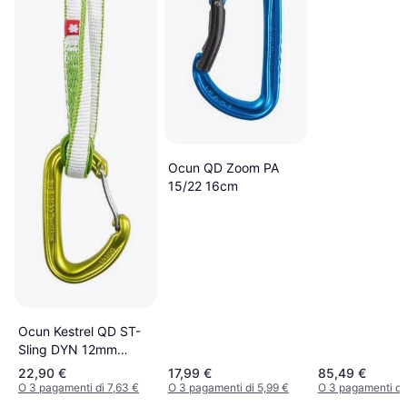
Ocun QD Zoom PA
15/22 16cm
Ocun Kestrel QD ST-
Sling DYN 12mm
80cm
22,90 €
17,99 €
85,49 €
O 3 pagamenti di 7,63 €
O 3 pagamenti di 5,99 €
O 3 pagamenti di