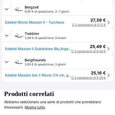
Bergzeit
6,95 € di spedizione
,
3-7 giorni
27,39 €
Edelrid Rinvio Mission II - Turchese
O 3 pagamenti di 9,13 €
Trekkinn
3,99 € di spedizione
,
Domani
25,49 €
Edelrid Mission Ii Quickdraw Blu,Argento 14 cm
O 3 pagamenti di 8,49 €
Bergfreunde
5,95 € di spedizione
,
3 giorni
25,16 €
Edelrid Mission Set II Rinvio (14 cm, grigio) - Grigio
O 3 pagamenti di 8,38 €
Prodotti correlati
Abbiamo selezionato una serie di prodotti che potrebbero 
interessarti.
Mostra tutto