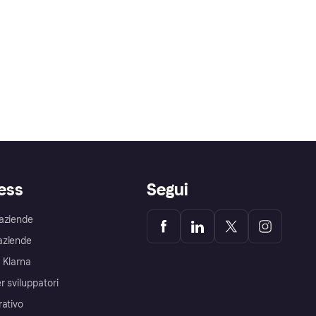
ess
Segui
aziende
aziende
 Klarna
r sviluppatori
rativo