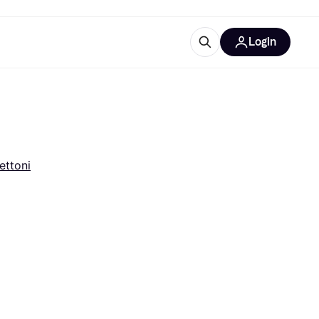
Login
Approfondimenti
ure per ufficio
re
Cos'è Klarna?
ettoni
categorie