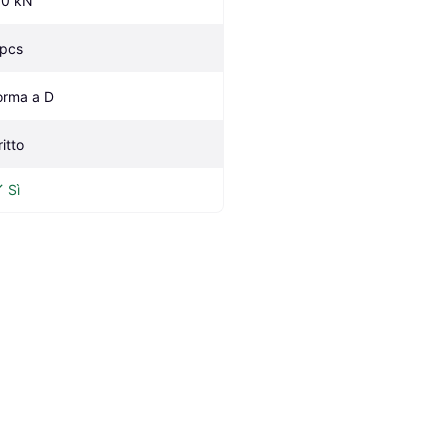
.0 kN
 pcs
orma a D
itto
Sì