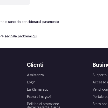
erne e sono da considerarsi puramente 
re 
segnala problemi qui
.
Clienti
Busin
Assistenza
Supporto 
Login
Accesso 
La Klarna app
Vendi con
Esplora i negozi
Portale pe
Politica di protezione
Stato ope
dell'acquirente Klarna