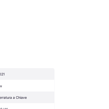
021
lu
erratura a Chiave