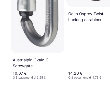
Ocun Osprey Twist -
Locking carabiner
grey/black
Austrialpin Ovalo GI
Screwgate
10,67 €
14,20 €
O 3 pagamenti di 3,55 €
O 3 pagamenti di 4,73 €