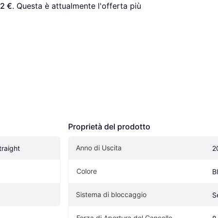
62 €
. Questa è attualmente l'offerta più 
Proprietà del prodotto
Anno di Uscita
raight
2
Colore
B
Sistema di bloccaggio
S
Forza di Apertura del Cancello