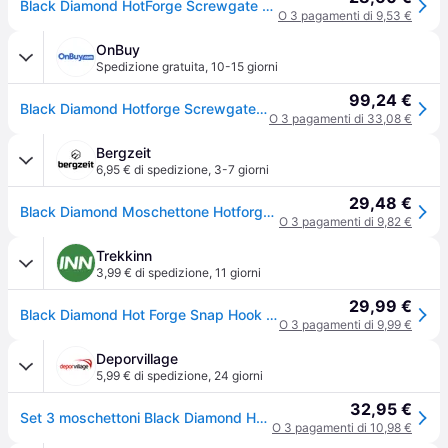
Black Diamond HotForge Screwgate 3 pack - set di moschettoni
O 3 pagamenti di 9,53 €
OnBuy
Spedizione gratuita
,
10-15 giorni
99,24 €
Black Diamond Hotforge Screwgate Karabiner 3er-Pack Grau
O 3 pagamenti di 33,08 €
Bergzeit
6,95 € di spedizione
,
3-7 giorni
29,48 €
Black Diamond Moschettone Hotforge Screwgate confezione da 3 pezzi - Nero
O 3 pagamenti di 9,82 €
Trekkinn
3,99 € di spedizione
,
11 giorni
29,99 €
Black Diamond Hot Forge Snap Hook 3 Units Grigio
O 3 pagamenti di 9,99 €
Deporvillage
5,99 € di spedizione
,
24 giorni
32,95 €
Set 3 moschettoni Black Diamond Hotforge Screwgate grigio - Grey
O 3 pagamenti di 10,98 €