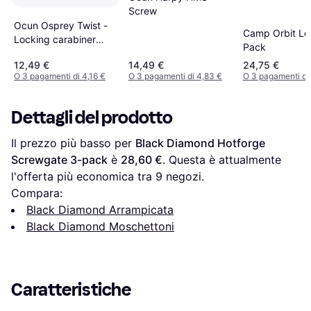
Screw
Ocun Osprey Twist -
Camp Orbit Lo
Locking carabiner
Pack
grey/black
12,49 €
14,49 €
24,75 €
O 3 pagamenti di 4,16 €
O 3 pagamenti di 4,83 €
O 3 pagamenti di 
Dettagli del prodotto
Il prezzo più basso per 
Black Diamond Hotforge 
Screwgate 3-pack
 è 
28,60 €
. Questa è attualmente 
l'offerta più economica tra 
9
 negozi.
Compara:
Black Diamond Arrampicata
Black Diamond Moschettoni
Caratteristiche