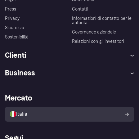
Press
Contatti
Privacy
Informazioni di contatto per le
autorità
Sicurezza
Governance aziendale
Sostenibilità
Relazioni con gli investitori
Clienti
Assistenza
Arbitro bancario
Business
Login
Promessa di protezione contro
le frodi
Supporto aziende
Portale per sviluppatori
La Klarna app
Impostazioni sulla privacy
Accesso aziende
Stato operativo
Mercato
Esplora i negozi
Il tuo diritto di recesso
Vendi con Klarna
Piattaforme e partner
Politica di protezione
dell'acquirente Klarna
Italia
Segui