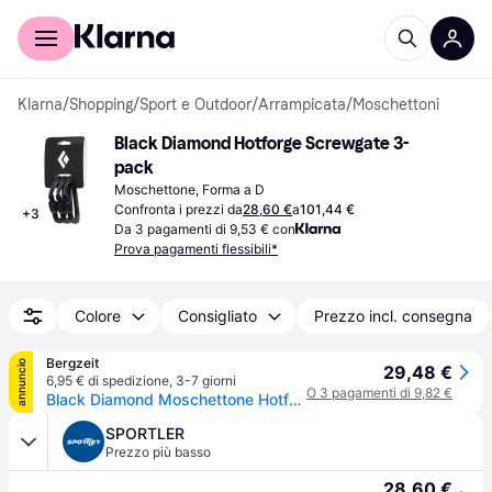
Per il tuo shopping
Per le aziende
Klarna
/
Shopping
/
Sport e Outdoor
/
Arrampicata
/
Moschettoni
Black Diamond Hotforge Screwgate 3-
pack
Moschettone, Forma a D
Confronta i prezzi da
28,60 €
a
101,44 €
+
3
Da 3 pagamenti di 9,53 € con
Prova pagamenti flessibili*
Colore
Consigliato
Prezzo incl. consegna
Bergzeit
annuncio
29,48 €
6,95 € di spedizione
,
3-7 giorni
O 3 pagamenti di 9,82 €
Black Diamond Moschettone Hotforge Screwgate confezione da 3 pezzi - Nero
SPORTLER
Prezzo più basso
28,60 €