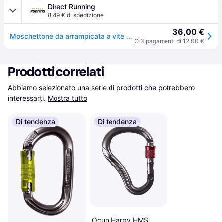
Direct Running
8,49 € di spedizione
36,00 €
Moschettone da arrampicata a vite Black Diamond Hotforge (x3) - Gris
O 3 pagamenti di 12,00 €
Prodotti correlati
Abbiamo selezionato una serie di prodotti che potrebbero 
interessarti.
Mostra tutto
Di tendenza
Di tendenza
Ocun Harpy HMS