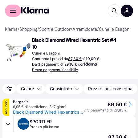
Per il tuo shopping
Per le aziende
Klarna
/
Shopping
/
Sport e Outdoor
/
Arrampicata
/
Cunei e Esagoni
Black Diamond Wired Hexentric Set #4-
10
Cunei e Esagoni
Confronta i prezzi da
87,30 €
a
110,00 €
+
3
Da 3 pagamenti di 29,10 € con
Prova pagamenti flessibili*
Colore
Consigliato
Prezzo incl. consegna
Bergzeit
annuncio
89,50 €
6,95 € di spedizione
,
3-7 giorni
O 3 pagamenti di 29,83 €
Black Diamond Wired Hexentrics Set 4-10 - Multicolore
SPORTLER
Prezzo più basso
87,30 €