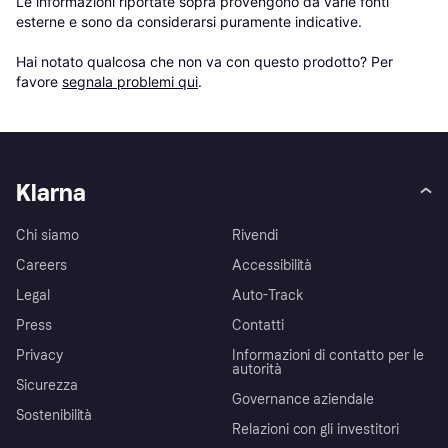
Le informazioni riportate sopra provengono da varie fonti 
esterne e sono da considerarsi puramente indicative.

Hai notato qualcosa che non va con questo prodotto? Per 
favore 
segnala problemi qui
.
Klarna
Chi siamo
Rivendi
Careers
Accessibilità
Legal
Auto-Track
Press
Contatti
Privacy
Informazioni di contatto per le
autorità
Sicurezza
Governance aziendale
Sostenibilità
Relazioni con gli investitori