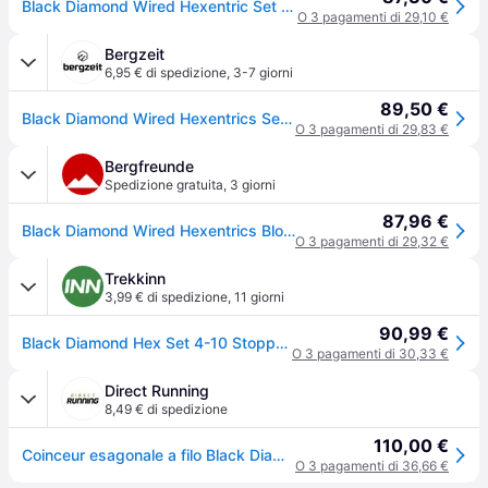
Black Diamond Wired Hexentric Set #4-10 - nuts
O 3 pagamenti di 29,10 €
Bergzeit
6,95 € di spedizione
,
3-7 giorni
89,50 €
Black Diamond Wired Hexentrics Set 4-10 - Multicolore
O 3 pagamenti di 29,83 €
Bergfreunde
Spedizione gratuita
,
3 giorni
87,96 €
Black Diamond Wired Hexentrics Blocco da incastro (Set 4-10 inkl. Karabiner, multicolor) - Multicolor
O 3 pagamenti di 29,32 €
Trekkinn
3,99 € di spedizione
,
11 giorni
90,99 €
Black Diamond Hex Set 4-10 Stopper Set Multicolor 4-10
O 3 pagamenti di 30,33 €
Direct Running
8,49 € di spedizione
110,00 €
Coinceur esagonale a filo Black Diamond #4-10 - Multicolore
O 3 pagamenti di 36,66 €