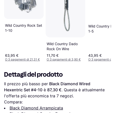
Wild Country Rock Set
Wild Country R
1-10
1-5
Wild Country Dado
Rock On Wire
63,95 €
11,70 €
43,95 €
O 3 pagamenti di 21,31 €
O 3 pagamenti di 3,90 €
O 3 pagamenti di
Dettagli del prodotto
Il prezzo più basso per 
Black Diamond Wired 
Hexentric Set #4-10
 è 
87,30 €
. Questa è attualmente 
l'offerta più economica tra 
7
 negozi.
Compara:
Black Diamond Arrampicata