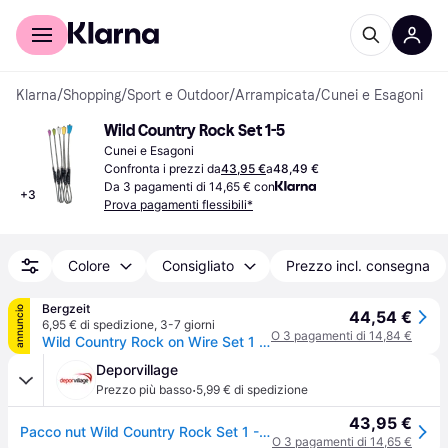
Per il tuo shopping
Per le aziende
Klarna
/
Shopping
/
Sport e Outdoor
/
Arrampicata
/
Cunei e Esagoni
Wild Country Rock Set 1-5
Cunei e Esagoni
Confronta i prezzi da
43,95 €
a
48,49 €
Da 3 pagamenti di 14,65 € con
+
3
Prova pagamenti flessibili*
Colore
Consigliato
Prezzo incl. consegna
Bergzeit
annuncio
44,54 €
6,95 € di spedizione
,
3-7 giorni
O 3 pagamenti di 14,84 €
Wild Country Rock on Wire Set 1 - 5
Deporvillage
·
Prezzo più basso
5,99 € di spedizione
43,95 €
Pacco nut Wild Country Rock Set 1 - 5 multicolor - Violet
O 3 pagamenti di 14,65 €