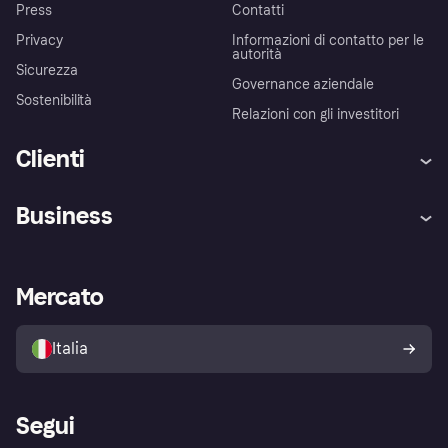
Press
Contatti
Privacy
Informazioni di contatto per le
autorità
Sicurezza
Governance aziendale
Sostenibilità
Relazioni con gli investitori
Clienti
Assistenza
Arbitro bancario
Business
Login
Promessa di protezione contro
le frodi
Supporto aziende
Portale per sviluppatori
La Klarna app
Impostazioni sulla privacy
Accesso aziende
Stato operativo
Mercato
Esplora i negozi
Il tuo diritto di recesso
Vendi con Klarna
Piattaforme e partner
Politica di protezione
dell'acquirente Klarna
Italia
Segui