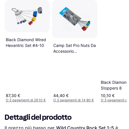
Black Diamond Wired
Hexentric Set #4-10
Camp Set Pro Nuts Da
Accessorio
Arrampicata UNI
Black Diamond
Stoppers 8
87,30 €
44,40 €
10,10 €
O 3 pagamenti di 29,10 €
O 3 pagamenti di 14,80 €
O 3 pagamenti di
Dettagli del prodotto
Il prezzo più basso per 
Wild Country Rock Set 1-5
 è 