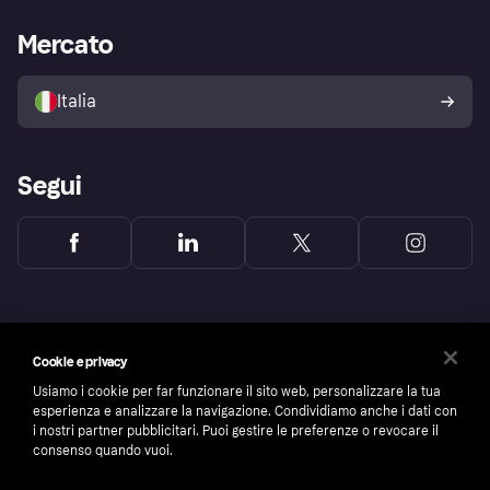
Supporto aziende
Portale per sviluppatori
La Klarna app
Impostazioni sulla privacy
Accesso aziende
Stato operativo
Mercato
Esplora i negozi
Il tuo diritto di recesso
Vendi con Klarna
Piattaforme e partner
Politica di protezione
dell'acquirente Klarna
Italia
Segui
Cookie e privacy
Usiamo i cookie per far funzionare il sito web, personalizzare la tua
esperienza e analizzare la navigazione. Condividiamo anche i dati con
i nostri partner pubblicitari. Puoi gestire le preferenze o revocare il
consenso quando vuoi.