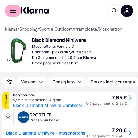
Per il tuo shopping
Per le aziende
Klarna
/
Shopping
/
Sport e Outdoor
/
Arrampicata
/
Moschettoni
Black Diamond Miniware
Moschettone, Forma a D
Confronta i prezzi da
7,20 €
a
7,65 €
Da 3 pagamenti di 2,40 € con
+
2
Prova pagamenti flessibili*
Versioni
Consigliato
Prezzo incl. consegna
Bergfreunde
annuncio
7,65 €
5,95 € di spedizione
,
4 giorni
O 3 pagamenti di 2,55 €
Black Diamond Miniwire Carabiner Moschettoni a leva verde - Verde
SPORTLER
Prezzo più basso
7,20 €
Black Diamond Miniwire - moschettone
O 3 pagamenti di 2,40 €