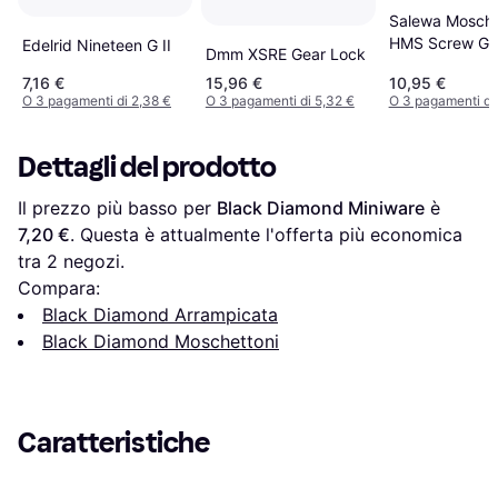
Salewa Mosche
HMS Screw G2
Edelrid Nineteen G II
Dmm XSRE Gear Lock
7,16 €
15,96 €
10,95 €
O 3 pagamenti di 2,38 €
O 3 pagamenti di 5,32 €
O 3 pagamenti di
Dettagli del prodotto
Il prezzo più basso per 
Black Diamond Miniware
 è 
7,20 €
. Questa è attualmente l'offerta più economica 
tra 
2
 negozi.
Compara:
Black Diamond Arrampicata
Black Diamond Moschettoni
Caratteristiche