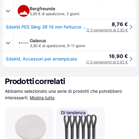
Bergfreunde
5,95 € di spedizione
,
3 giorni
8,76 €
Edelrid PES Sling 3R 16 mm Fettucce ad anello (120 cm, bianco) - Bianco
O 3 pagamenti di 2,92 €
Galaxus
3,90 € di spedizione
,
9-11 giorni
16,90 €
Edelrid, Accessori per arrampicata
O 3 pagamenti di 5,63 €
Prodotti correlati
Abbiamo selezionato una serie di prodotti che potrebbero 
interessarti.
Mostra tutto
Di tendenza