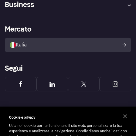
Assistenza
Arbitro bancario
Business
Login
Promessa di protezione contro
le frodi
Supporto aziende
Portale per sviluppatori
La Klarna app
Impostazioni sulla privacy
Accesso aziende
Stato operativo
Mercato
Esplora i negozi
Il tuo diritto di recesso
Vendi con Klarna
Piattaforme e partner
Politica di protezione
dell'acquirente Klarna
Italia
Segui
Cookie e privacy
Usiamo i cookie per far funzionare il sito web, personalizzare la tua
esperienza e analizzare la navigazione. Condividiamo anche i dati con