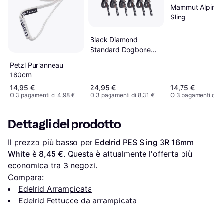
Mammut Alpine
Sling
Black Diamond
Standard Dogbone
18mm 16cm -pack
Petzl Pur'anneau
180cm
14,95 €
24,95 €
14,75 €
O 3 pagamenti di 4,98 €
O 3 pagamenti di 8,31 €
O 3 pagamenti di 
Dettagli del prodotto
Il prezzo più basso per 
Edelrid PES Sling 3R 16mm 
White
 è 
8,45 €
. Questa è attualmente l'offerta più 
economica tra 
3
 negozi.
Compara:
Edelrid Arrampicata
Edelrid Fettucce da arrampicata