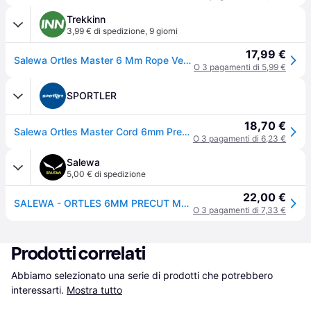
Trekkinn
3,99 € di spedizione
,
9 giorni
17,99 €
Salewa Ortles Master 6 Mm Rope Verde 60 cm
O 3 pagamenti di 5,99 €
SPORTLER
18,70 €
Salewa Ortles Master Cord 6mm Precut - cordino
O 3 pagamenti di 6,23 €
Salewa
5,00 € di spedizione
22,00 €
SALEWA - ORTLES 6MM PRECUT MASTER CORD - MainColorName (Taglia: 60)
O 3 pagamenti di 7,33 €
Prodotti correlati
Abbiamo selezionato una serie di prodotti che potrebbero 
interessarti.
Mostra tutto