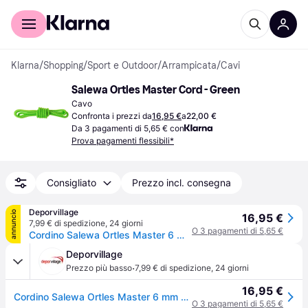
Per il tuo shopping
Per le aziende
Klarna
/
Shopping
/
Sport e Outdoor
/
Arrampicata
/
Cavi
Salewa Ortles Master Cord - Green
Cavo
Confronta i prezzi da
16,95 €
a
22,00 €
Da 3 pagamenti di 5,65 € con
Prova pagamenti flessibili*
Consigliato
Prezzo incl. consegna
Deporvillage
annuncio
16,95 €
7,99 € di spedizione
,
24 giorni
O 3 pagamenti di 5,65 €
Cordino Salewa Ortles Master 6 mm verde - Green
Deporvillage
·
Prezzo più basso
7,99 € di spedizione
,
24 giorni
16,95 €
Cordino Salewa Ortles Master 6 mm verde - Green
O 3 pagamenti di 5,65 €