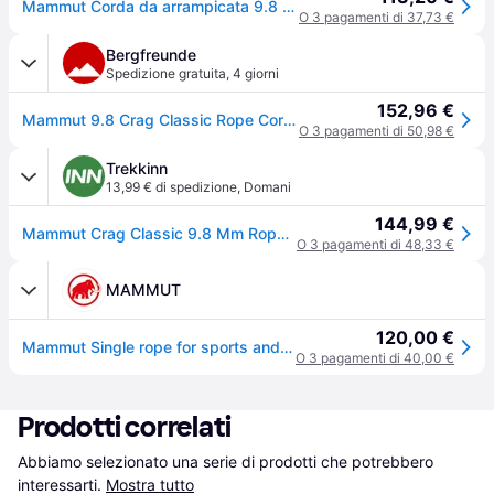
Mammut Corda da arrampicata 9.8 Crag Classic - Blu
O 3 pagamenti di 37,73 €
Bergfreunde
Spedizione gratuita
,
4 giorni
152,96 €
Mammut 9.8 Crag Classic Rope Corda intera (70 m, blu) - Blu
O 3 pagamenti di 50,98 €
Trekkinn
13,99 € di spedizione
,
Domani
144,99 €
Mammut Crag Classic 9.8 Mm Rope Blu 70 m
O 3 pagamenti di 48,33 €
MAMMUT
120,00 €
Mammut Single rope for sports and traditional climbing 9.8 Crag Classic Rope 50m Green 50 m
O 3 pagamenti di 40,00 €
Prodotti correlati
Abbiamo selezionato una serie di prodotti che potrebbero 
interessarti.
Mostra tutto