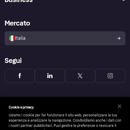
Login
Promessa di protezione contro
le frodi
Supporto aziende
Portale per sviluppatori
La Klarna app
Impostazioni sulla privacy
Accesso aziende
Stato operativo
Mercato
Esplora i negozi
Il tuo diritto di recesso
Vendi con Klarna
Piattaforme e partner
Politica di protezione
dell'acquirente Klarna
Italia
Segui
Cookie e privacy
Usiamo i cookie per far funzionare il sito web, personalizzare la tua
esperienza e analizzare la navigazione. Condividiamo anche i dati con
i nostri partner pubblicitari. Puoi gestire le preferenze o revocare il