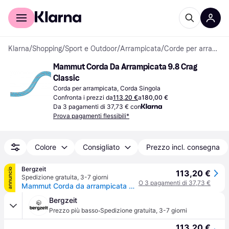
Per il tuo shopping
Per le aziende
Klarna
/
Shopping
/
Sport e Outdoor
/
Arrampicata
/
Corde per arrampicata
Mammut Corda Da Arrampicata 9.8 Crag 
Classic
Corda per arrampicata, Corda Singola
Confronta i prezzi da
113,20 €
a
180,00 €
Da 3 pagamenti di 37,73 € con
Prova pagamenti flessibili*
Colore
Consigliato
Prezzo incl. consegna
Bergzeit
annuncio
113,20 €
Spedizione gratuita
,
3-7 giorni
O 3 pagamenti di 37,73 €
Mammut Corda da arrampicata 9.8 Crag Classic - Blu
Bergzeit
·
Prezzo più basso
Spedizione gratuita
,
3-7 giorni
113,20 €