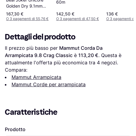
60m
Golden Dry 9.1mm
60m
167,30 €
142,50 €
136 €
O 3 pagamenti di 55,76 €
O 3 pagamenti di 47,50 €
O 3 pagamenti di
Dettagli del prodotto
Il prezzo più basso per 
Mammut Corda Da 
Arrampicata 9.8 Crag Classic
 è 
113,20 €
. Questa è 
attualmente l'offerta più economica tra 
4
 negozi.
Compara:
Mammut Arrampicata
Mammut Corde per arrampicata
Caratteristiche
Prodotto