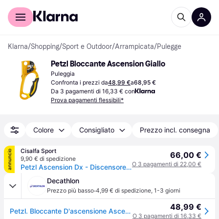
Per il tuo shopping
Per le aziende
Klarna
/
Shopping
/
Sport e Outdoor
/
Arrampicata
/
Pulegge
Petzl Bloccante Ascension Giallo
Puleggia
Confronta i prezzi da
48,99 €
a
68,95 €
Da 3 pagamenti di 16,33 € con
Prova pagamenti flessibili*
Colore
Consigliato
Prezzo incl. consegna
Cisalfa Sport
annuncio
66,00 €
9,90 € di spedizione
O 3 pagamenti di 22,00 €
Petzl Ascension Dx - Discensore - Arancione - UNICA
Decathlon
·
Prezzo più basso
4,99 € di spedizione
,
1-3 giorni
48,99 €
Petzl. Bloccante D'ascensione Ascension Maniglie Ascensione Ritiro Gratis - DESTRO
O 3 pagamenti di 16,33 €