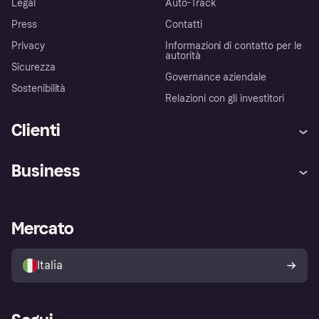
Legal
Auto-Track
Press
Contatti
Privacy
Informazioni di contatto per le
autorità
Sicurezza
Governance aziendale
Sostenibilità
Relazioni con gli investitori
Clienti
Assistenza
Arbitro bancario
Business
Login
Promessa di protezione contro
le frodi
Supporto aziende
Portale per sviluppatori
La Klarna app
Impostazioni sulla privacy
Accesso aziende
Stato operativo
Mercato
Esplora i negozi
Il tuo diritto di recesso
Vendi con Klarna
Piattaforme e partner
Politica di protezione
dell'acquirente Klarna
Italia