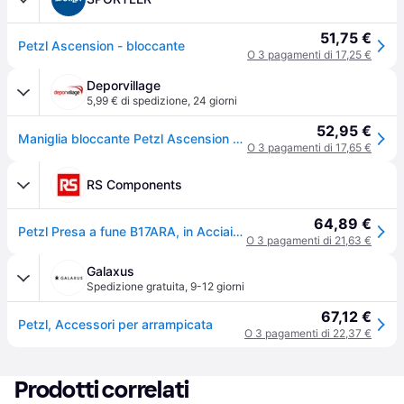
51,75 €
Petzl Ascension - bloccante
O 3 pagamenti di 17,25 €
Deporvillage
5,99 € di spedizione
,
24 giorni
52,95 €
Maniglia bloccante Petzl Ascension destra, arancione nero - Orange
O 3 pagamenti di 17,65 €
RS Components
64,89 €
Petzl Presa a fune B17ARA, in Acciaio inossidabile, Gomma, Plastica, Alluminio, Nylon, Ø fune 8 to 13 mm
O 3 pagamenti di 21,63 €
Galaxus
Spedizione gratuita
,
9-12 giorni
67,12 €
Petzl, Accessori per arrampicata
O 3 pagamenti di 22,37 €
Prodotti correlati