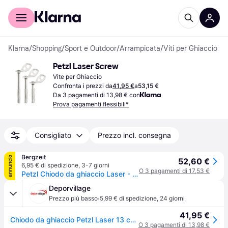
Per il tuo shopping
Per le aziende
Klarna
/
Shopping
/
Sport e Outdoor
/
Arrampicata
/
Viti per Ghiaccio
Petzl Laser Screw
Vite per Ghiaccio
Confronta i prezzi da
41,95 €
a
53,15 €
Da 3 pagamenti di 13,98 € con
Prova pagamenti flessibili*
Consigliato
Prezzo incl. consegna
Bergzeit
annuncio
52,60 €
6,95 € di spedizione
,
3-7 giorni
O 3 pagamenti di 17,53 €
Petzl Chiodo da ghiaccio Laser - Argento
Deporvillage
·
Prezzo più basso
5,99 € di spedizione
,
24 giorni
41,95 €
Chiodo da ghiaccio Petzl Laser 13 cm grigio argento - Grey
O 3 pagamenti di 13,98 €