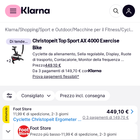
Per il tuo shopping
Per le aziende
Klarna
/
Shopping
/
Sport e Outdoor
/
Macchine per il Fitness
/
Cyclette
Christopeit Top Sport AX 4000 Exercise 
Di tendenza
Bike
Cyclette da allenamento, Sella regolabile, Display, Ruote 
di trasporto, Contacalorie, Monitor della frequenza 
+
2
cardiaca, Bluetooth, Ergometro
Prezzo
449,10 €
Da 3 pagamenti di 149,70 € con
Prova pagamenti flessibili*
Consigliato
Prezzo incl. consegna
Foot Store
annuncio
449,10 €
11,99 € di spedizione
,
2-3 giorni
O 3 pagamenti di 149,70 €
Cyclette Christopeit Ergometer AX 4000
Foot Store
·
Prezzo più basso
11,99 € di spedizione
,
2-3 giorni