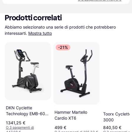
Prodotti correlati
Abbiamo selezionato una serie di prodotti che potrebbero 
interessarti.
Mostra tutto
-21%
DKN Cyclette
Hammer Martello
Technology EMB-600
Toorx Cyclett
Cardio XT6
Noir
3000
1341,25 €
499 €
840,50 €
O 3 pagamenti di