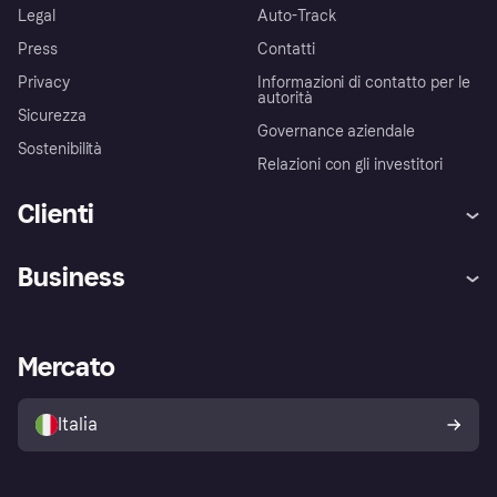
Legal
Auto-Track
Press
Contatti
Privacy
Informazioni di contatto per le
autorità
Sicurezza
Governance aziendale
Sostenibilità
Relazioni con gli investitori
Clienti
Assistenza
Arbitro bancario
Business
Login
Promessa di protezione contro
le frodi
Supporto aziende
Portale per sviluppatori
La Klarna app
Impostazioni sulla privacy
Accesso aziende
Stato operativo
Mercato
Esplora i negozi
Il tuo diritto di recesso
Vendi con Klarna
Piattaforme e partner
Politica di protezione
dell'acquirente Klarna
Italia