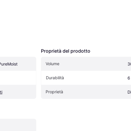
Proprietà del prodotto
Volume
PureMoist
3
Durabilità
6
Proprietà
ti
D