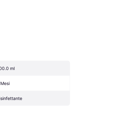
00.0 ml
 Mesi
isinfettante