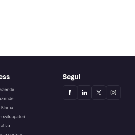
ess
Segui
aziende
aziende
 Klarna
r sviluppatori
rativo
me e partner