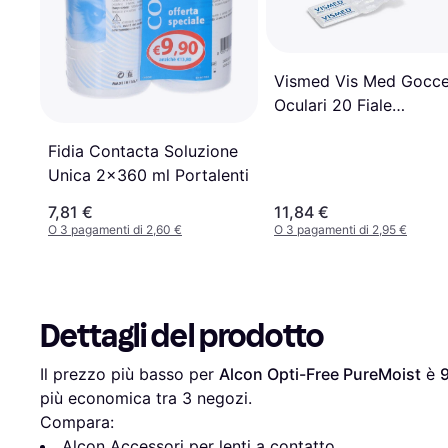
Vismed Vis Med Gocc
Oculari 20 Fiale
Monodose 0,3 ml
Fidia Contacta Soluzione
Unica 2x360 ml Portalenti
7,81 €
11,84 €
O 3 pagamenti di 2,60 €
O 3 pagamenti di 2,95 €
Dettagli del prodotto
Il prezzo più basso per 
Alcon Opti-Free PureMoist
 è 
più economica tra 
3
 negozi.
Compara:
Alcon Accessori per lenti a contatto