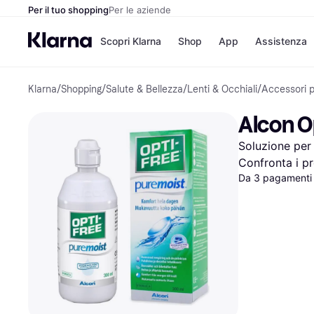
Per il tuo shopping
Per le aziende
Scopri Klarna
Shop
App
Assistenza
Klarna
/
Shopping
/
Salute & Bellezza
/
Lenti & Occhiali
/
Accessori p
Opzioni di pagame
Negozi
Opzioni di pagamen
Booking.c
Alcon O
Paga ora
Unieuro
Paga in 3 rate
Media Wor
Soluzione per 
Paga dopo 30 giorni
eBay
Finanziamento
Zalando
Confronta i pr
Da 3 pagamenti 
Elenco negozi