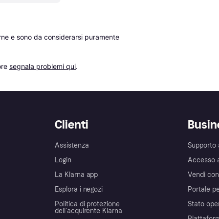
erne e sono da considerarsi puramente 
re 
segnala problemi qui
.
Clienti
Busin
Assistenza
Supporto 
Login
Accesso 
La Klarna app
Vendi con
Esplora i negozi
Portale pe
Politica di protezione
Stato ope
dell'acquirente Klarna
Piattafor