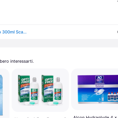
Opti-free Puremoist Detergente Per Lenti A Contatto 300ml Scad/exp 01/2027
ero interessarti.
Alcon Hydraglyde 4 x