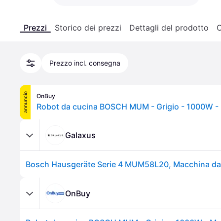
Prezzi
Storico dei prezzi
Dettagli del prodotto
C
Prezzo incl. consegna
annuncio
OnBuy
Galaxus
OnBuy