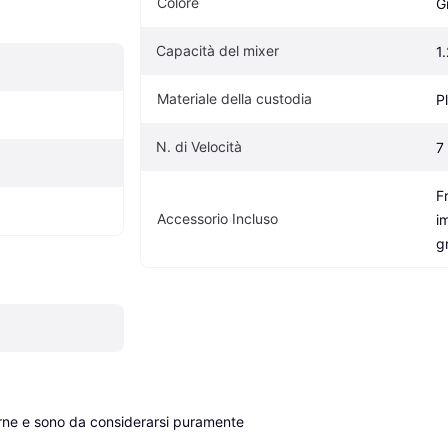
Colore
G
Capacità del mixer
1
Materiale della custodia
P
N. di Velocità
7
F
Accessorio Incluso
i
g
erne e sono da considerarsi puramente 