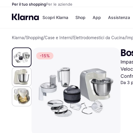
Per il tuo shopping
Per le aziende
Scopri Klarna
Shop
App
Assistenza
Klarna
/
Shopping
/
Case e Interni
/
Elettrodomestici da Cucina
/
Imp
Opzioni di pagame
Negozi
Opzioni di pagamen
Booking.c
Bo
Paga ora
Unieuro
-15%
Paga in 3 rate
Media Wor
Impas
Paga dopo 30 giorni
eBay
Finanziamento
Zalando
Veloc
Confr
Da 3 
Elenco negozi