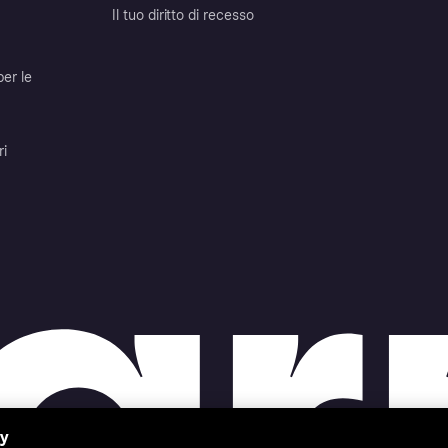
Il tuo diritto di recesso
per le
ri
cy