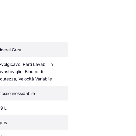
ineral Grey
volgicavo, Parti Lavabili in 
avastoviglie, Blocco di 
icurezza, Velocità Variabile
cciaio inossidabile
.9 L
 pcs