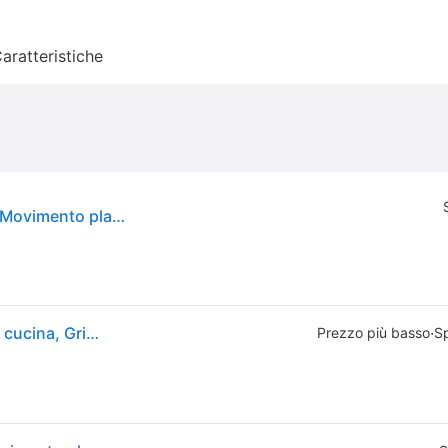
aratteristiche
Robot da cucina BOSCH MUM - Grigio - 1000W - Movimento planetario 3D - Accessori inclusi
Bosch Hausgeräte Serie 4 MUM58L20, Macchina da cucina, Grigio, Argento
·
Prezzo più basso
Sp