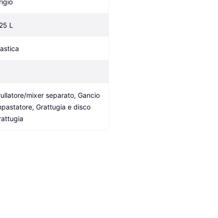
rigio
.25 L
lastica
rullatore/mixer separato, Gancio 
mpastatore, Grattugia e disco 
rattugia