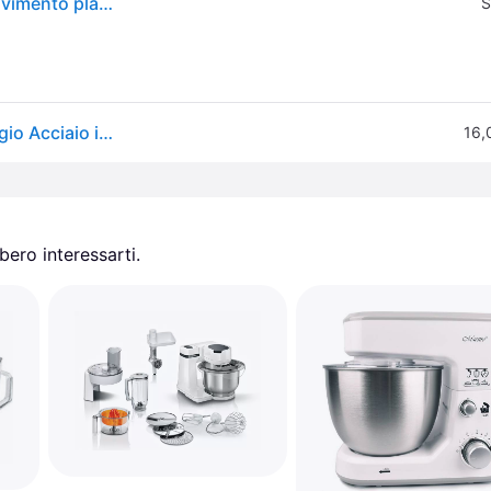
Robot da cucina BOSCH MUM - Grigio - 1000W - Movimento planetario 3D - Accessori inclusi
S
Bosch MUM58L20 Robot da cucina 1000 W 3,9 l Grigio Acciaio inox Bianco
16,
ero interessarti.