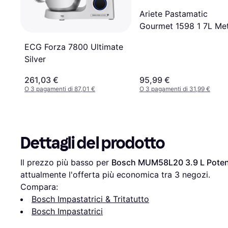
Ariete Pastamatic
Gourmet 1598 1 7L Met
ECG Forza 7800 Ultimate
Silver
261,03 €
95,99 €
O 3 pagamenti di 87,01 €
O 3 pagamenti di 31,99 €
Dettagli del prodotto
Il prezzo più basso per 
Bosch MUM58L20 3.9 L Pote
attualmente l'offerta più economica tra 
3
 negozi.
Compara:
Bosch Impastatrici & Tritatutto
Bosch Impastatrici