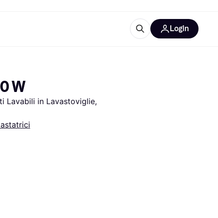
Login
Approfondimenti
ure per ufficio
re
Cos'è Klarna?
00 W
Lavabili in Lavastoviglie, 
astatrici
categorie