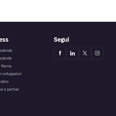
ess
Segui
aziende
aziende
 Klarna
r sviluppatori
rativo
me e partner