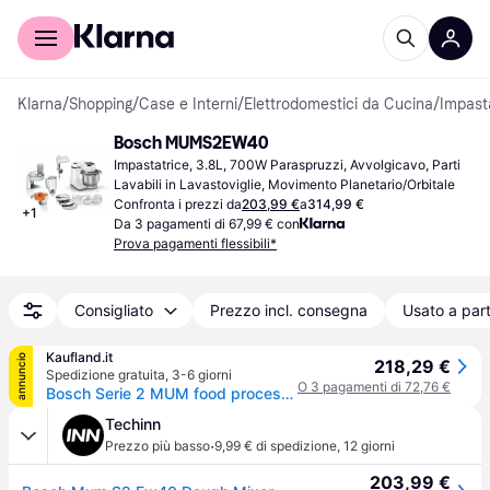
Per il tuo shopping
Per le aziende
Klarna
/
Shopping
/
Case e Interni
/
Elettrodomestici da Cucina
/
Impasta
Bosch MUMS2EW40
Impastatrice, 3.8L, 700W Paraspruzzi, Avvolgicavo, Parti 
Lavabili in Lavastoviglie, Movimento Planetario/Orbitale
Confronta i prezzi da
203,99 €
a
314,99 €
+
1
Da 3 pagamenti di 67,99 € con
Prova pagamenti flessibili*
Consigliato
Prezzo incl. consegna
Usato a part
Kaufland.it
annuncio
218,29 €
Spedizione gratuita
,
3-6 giorni
O 3 pagamenti di 72,76 €
Bosch Serie 2 MUM food processor 700 W 3.8 L White
Techinn
·
Prezzo più basso
9,99 € di spedizione
,
12 giorni
203,99 €