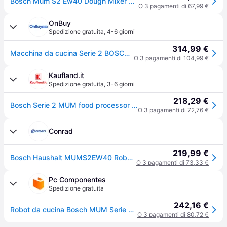
Bosch Mum S2 Ew40 Dough Mixer Bianco One Size / EU Plug 220V
O 3 pagamenti di 67,99 €
OnBuy
Spedizione gratuita
,
4-6 giorni
314,99 €
Macchina da cucina Serie 2 BOSCH - Robot da cucina - 700W - 4 velocità + turbo - Ciotola in acciaio inox 3,8 L - Frullatore 1,25 L - Bianco
O 3 pagamenti di 104,99 €
Kaufland.it
Spedizione gratuita
,
3-6 giorni
218,29 €
Bosch Serie 2 MUM food processor 700 W 3.8 L White
O 3 pagamenti di 72,76 €
Conrad
219,99 €
Bosch Haushalt MUMS2EW40 Robot da cucina 700 W Bianco, acciaio inox
O 3 pagamenti di 73,33 €
Pc Componentes
Spedizione gratuita
242,16 €
Robot da cucina Bosch MUM Serie 2 7000W
O 3 pagamenti di 80,72 €