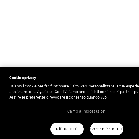
Cookie e privacy
Usiamo i cookie per far funzionare il sito web, personalizzare la tua esperi
analizzare la navigazione. Condividiamo anche i dati con i nostri partner pub
gestire le preferenze o revocare il consenso quando vuoi.
Cambia impostazioni
Rifiuta tutti
Consentire a tutti