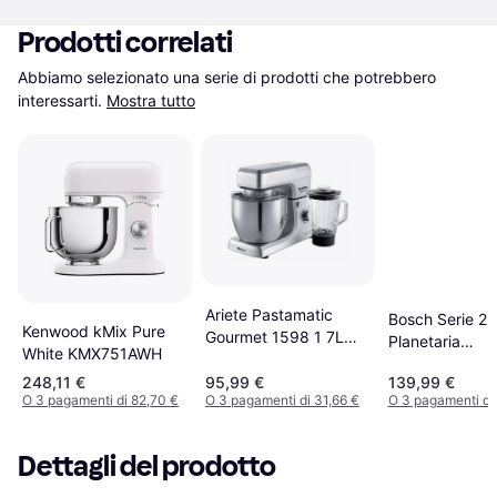
Prodotti correlati
Abbiamo selezionato una serie di prodotti che potrebbero 
interessarti.
Mostra tutto
Ariete Pastamatic
Bosch Serie 2
Kenwood kMix Pure
Gourmet 1598 1 7L
Planetaria
White KMX751AWH
Metal
Impastatrice
248,11 €
95,99 €
139,99 €
MUMS2EW00 
O 3 pagamenti di 82,70 €
O 3 pagamenti di 31,66 €
O 3 pagamenti di
Dettagli del prodotto