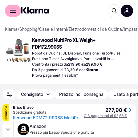
Per il tuo shopping
Per le aziende
Klarna
/
Shopping
/
Case e Interni
/
Elettrodomestici da Cucina
/
Impasta
Kenwood MultiPro XL Weigh+ 
FDM72.990SS
Robot da Cucina, 3L Display, Funzione Turbo/Pulse, 
Funzione Timer, Avvolgicavo, Parti Lavabili in 
+
3
Lavastoviglie, Coperchio con Apertura, Blocco di 
Confronta i prezzi da
219,90 €
a
299,90 €
Sicurezza
Da 3 pagamenti di 73,30 € con
Prova pagamenti flessibili*
Consigliato
Prezzo incl. consegna
Usato a part
Brico Bravo
annuncio
277,98 €
Spedizione gratuita
O 3 pagamenti di 92,66 €
Kenwood FDM72.990SS MultiPro XL Weigh+ Robot da Cucina 1000W Ciotola 3L Bilancia Integrata Timer 12 Accessori colore Acciaio Inox
Amazon
·
Prezzo più basso
Spedizione gratuita