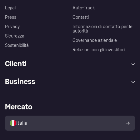
Legal
Auto-Track
Press
Contatti
Privacy
Informazioni di contatto per le
autorità
Sicurezza
Governance aziendale
Sostenibilità
Relazioni con gli investitori
Clienti
Assistenza
Arbitro bancario
Business
Login
Promessa di protezione contro
le frodi
Supporto aziende
Portale per sviluppatori
La Klarna app
Impostazioni sulla privacy
Accesso aziende
Stato operativo
Mercato
Esplora i negozi
Il tuo diritto di recesso
Vendi con Klarna
Piattaforme e partner
Politica di protezione
dell'acquirente Klarna
Italia