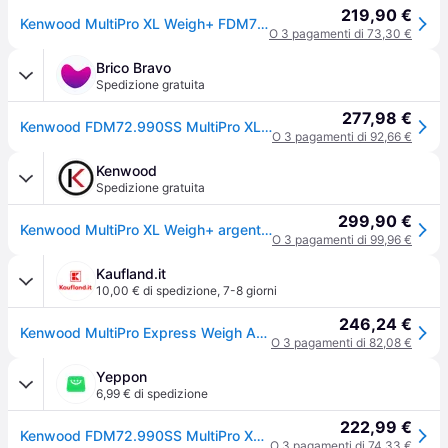
219,90 €
Kenwood MultiPro XL Weigh+ FDM72.990SS - Robot da cucina dotato di Bilancia e Timer integrati, 3 dischi in acciaio e ExpressDice, Ciotola da 3L, velocità variabile, 12 accessori, 1000 Watt
O 3 pagamenti di 73,30 €
Brico Bravo
Spedizione gratuita
277,98 €
Kenwood FDM72.990SS MultiPro XL Weigh+ Robot da Cucina 1000W Ciotola 3L Bilancia Integrata Timer 12 Accessori colore Acciaio Inox
O 3 pagamenti di 92,66 €
Kenwood
Spedizione gratuita
299,90 €
Kenwood MultiPro XL Weigh+ argento FDM72.990SS - Acciaio inossidabile / argento
O 3 pagamenti di 99,96 €
Kaufland.it
10,00 € di spedizione
,
7-8 giorni
246,24 €
Kenwood MultiPro Express Weigh Autograph Collection Robot da cucina compatto FDM72.990SS
O 3 pagamenti di 82,08 €
Yeppon
6,99 € di spedizione
222,99 €
Kenwood FDM72.990SS MultiPro XL Weigh+ Robot da Cucina 1000W Ciotola 3L Bilancia Integrata Timer 12 Accessori colore Acciaio Inox
O 3 pagamenti di 74,33 €