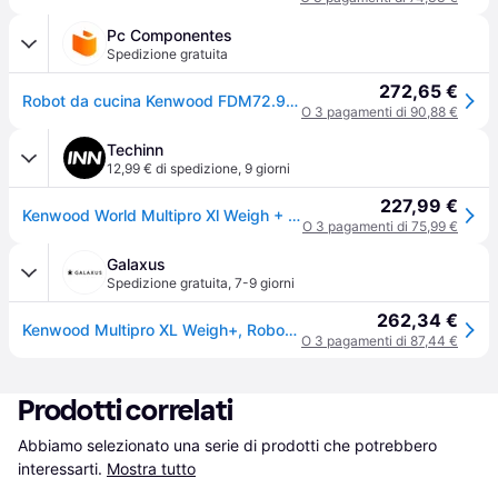
Pc Componentes
Spedizione gratuita
272,65 €
Robot da cucina Kenwood FDM72.990SS 3 L acciaio inossidabile 1000 W
O 3 pagamenti di 90,88 €
Techinn
12,99 € di spedizione
,
9 giorni
227,99 €
Kenwood World Multipro Xl Weigh + Food Processor Trasparente One Size / EU Plug 220V
O 3 pagamenti di 75,99 €
Galaxus
Spedizione gratuita
,
7-9 giorni
262,34 €
Kenwood Multipro XL Weigh+, Robot da cucina, Argento
O 3 pagamenti di 87,44 €
Prodotti correlati
Abbiamo selezionato una serie di prodotti che potrebbero 
interessarti.
Mostra tutto