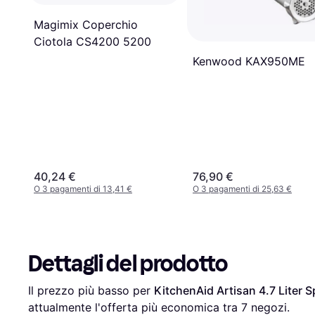
Magimix Coperchio
Ciotola CS4200 5200
Kenwood KAX950ME
40,24 €
76,90 €
O 3 pagamenti di 13,41 €
O 3 pagamenti di 25,63 €
Dettagli del prodotto
Il prezzo più basso per 
KitchenAid Artisan 4.7 Liter S
attualmente l'offerta più economica tra 
7
 negozi.