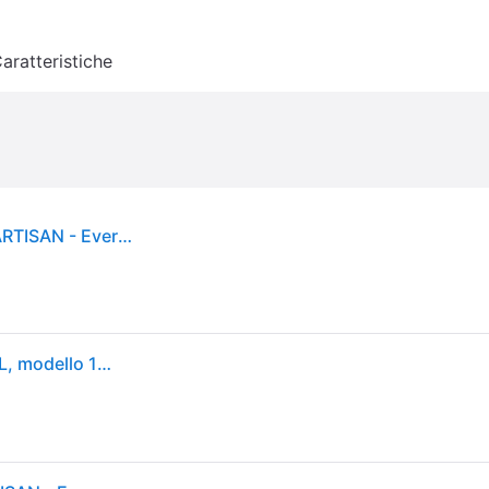
aratteristiche
PLANETARIA SERIE DESIGN EVERGREEN 4,7 L - ARTISAN - Evergreen
Impastatrice planetaria "Artisan", con ciotola da 4,7 L, modello 180,