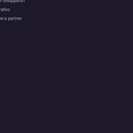
r sviluppatori
rativo
me e partner