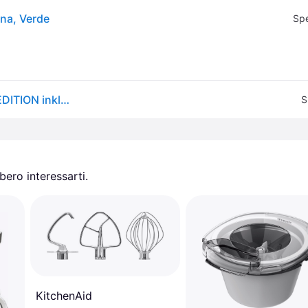
na, Verde
Spe
KitchenAid Artisan 4,7 Liter EVERGREEN - DESIGN EDITION inkl....
S
ero interessarti.
KitchenAid