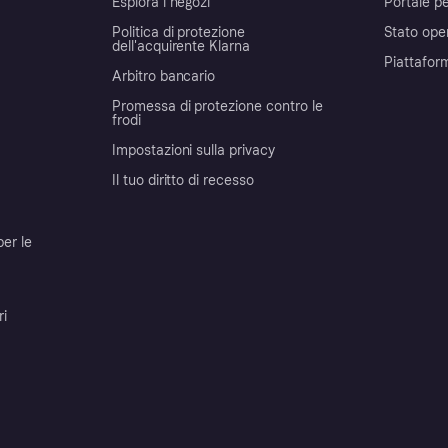
Esplora i negozi
Portale pe
Politica di protezione
Stato ope
dell'acquirente Klarna
Piattafor
Arbitro bancario
Promessa di protezione contro le
frodi
Impostazioni sulla privacy
Il tuo diritto di recesso
per le
ri