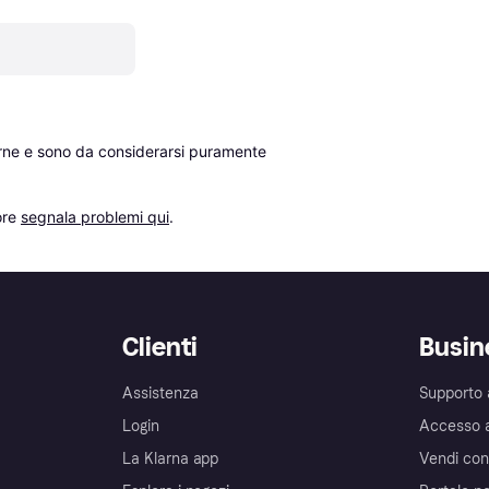
erne e sono da considerarsi puramente 
re 
segnala problemi qui
.
Clienti
Busin
Assistenza
Supporto 
Login
Accesso 
La Klarna app
Vendi con