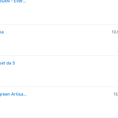
PLANETARIA SERIE DESIGN EVERGREEN 4,7 L - ARTISAN - Evergreen
na
13,
set da 5
KitchenAid Impastatrice Planetaria 4,7L Series Evergreen Artisan 5ksm180wseeg Verde
12