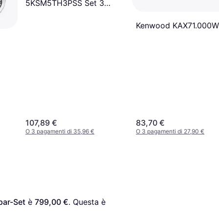
5KSM5TH3PSS Set 3
Accessori in Acciaio Inox
Kenwood KAX71.000
107,89 €
83,70 €
O 3 pagamenti di 35,96 €
O 3 pagamenti di 27,90 €
par-Set
 è 
799,00 €
. Questa è 