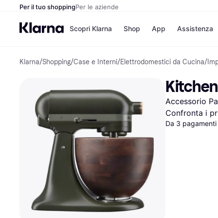
Per il tuo shopping
Per le aziende
Scopri Klarna
Shop
App
Assistenza
Klarna
/
Shopping
/
Case e Interni
/
Elettrodomestici da Cucina
/
Imp
Opzioni di pagame
Negozi
Opzioni di pagamen
Booking.c
Kitchen
Paga ora
Unieuro
Paga in 3 rate
Media Wor
Accessorio Par
Paga dopo 30 giorni
eBay
Finanziamento
Zalando
Confronta i pr
Da 3 pagamenti
Elenco negozi