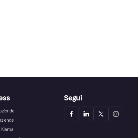
ess
Segui
aziende
aziende
 Klarna