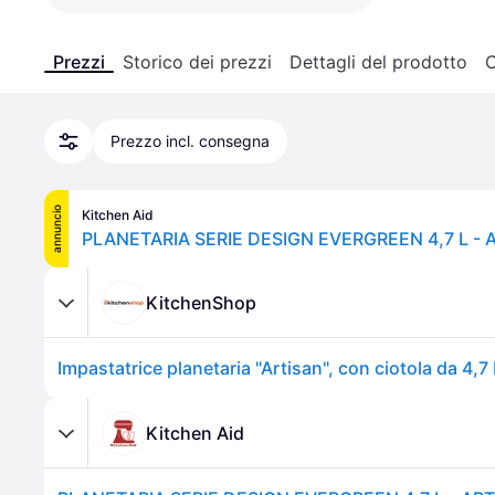
Prezzi
Storico dei prezzi
Dettagli del prodotto
C
Prezzo incl. consegna
annuncio
Kitchen Aid
KitchenShop
Kitchen Aid