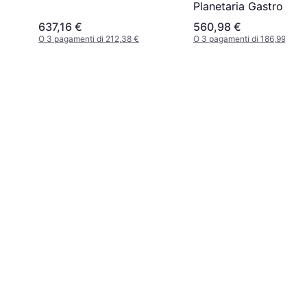
Planetaria Gastro 7 L
Deeg Staalblauw
637,16 €
560,98 €
O 3 pagamenti di 212,38 €
O 3 pagamenti di 186,99 €