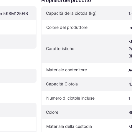
Proprietà del prodotto
Capacità della ciotola (kg)
san 5KSM125EIB
1
Colore del produttore
I
M
Caratteristiche
Pa
B
Materiale contenitore
A
Capacità Ciotola
4
Numero di ciotole incluse
1
Colore
B
Materiale della custodia
M