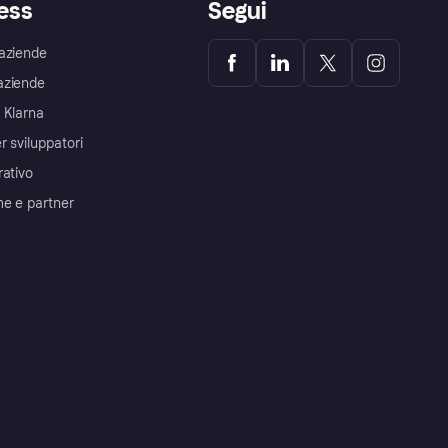
ess
Segui
aziende
aziende
 Klarna
r sviluppatori
rativo
me e partner