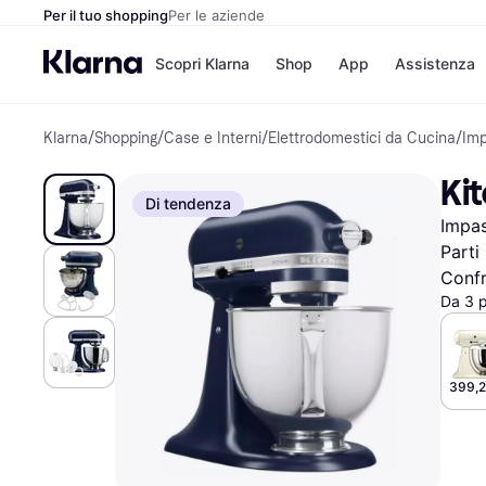
Per il tuo shopping
Per le aziende
Scopri Klarna
Shop
App
Assistenza
Klarna
/
Shopping
/
Case e Interni
/
Elettrodomestici da Cucina
/
Imp
Opzioni di pagame
Negozi
Opzioni di pagamen
Booking.c
Ki
Paga ora
Unieuro
Di tendenza
Paga in 3 rate
Media Wor
Impas
Paga dopo 30 giorni
eBay
Finanziamento
Zalando
Parti
Confr
Da 3 
Elenco negozi
399,2