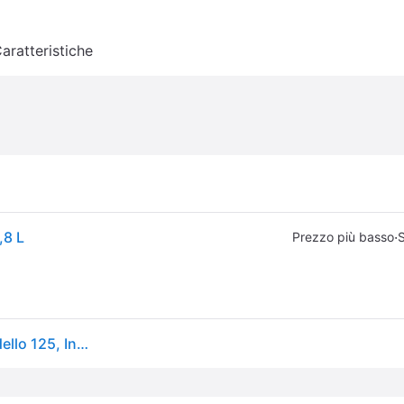
aratteristiche
,8 L
·
Prezzo più basso
S
Impastatrice planetaria Artisan, ciotola da 4,8 l, modello 125, Ink Bl