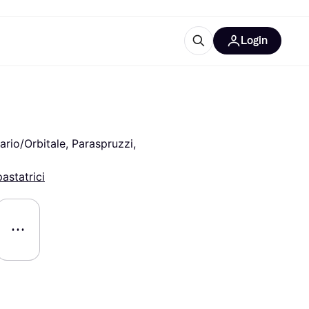
Login
Approfondimenti
ure per ufficio
re
Cos'è Klarna?
io/Orbitale, Paraspruzzi, 
astatrici
categorie