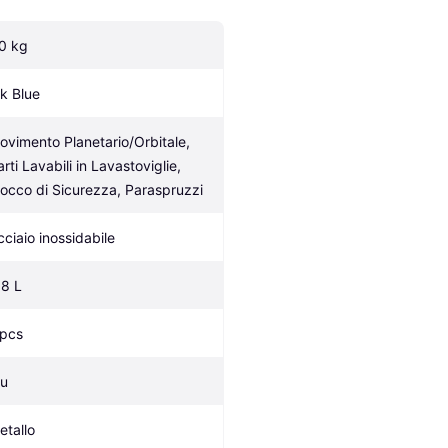
.0 kg
nk Blue
ovimento Planetario/Orbitale, 
rti Lavabili in Lavastoviglie, 
locco di Sicurezza, Paraspruzzi
cciaio inossidabile
.8 L
 pcs
lu
etallo