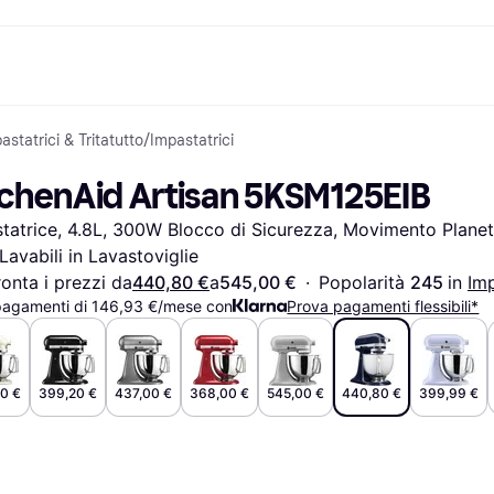
astatrici & Tritatutto
/
Impastatrici
nto
Acquista e confronta i prezzi
Acquisti e ricompense
Servizi bancari
Mobile
Fotografie
Attrezzat
to
om
Saldi
Cashback
Carta Klarna
Giochi e Intrattenimento
eSIM per viaggia
tchenAid Artisan 5KSM125EIB
Salute & Bellezza
Esplora i negozi
Saldo
Telefoni & Wearable
ld
Abbigliamento
Abbonamento
Conto di risparmio
Bambini e Famiglia
tatrice, 4.8L, 300W Blocco di Sicurezza, Movimento Planetar
Giocattoli
Deposito flessibile
Trasporti Motorizzati
Case e Interni
Conto deposito vincolato
Giardino e Patio
 Lavabili in Lavastoviglie
Audio e Video
Elettrodomestici da
onta i prezzi da
440,80 €
a
545,00 €
·
Popolarità 
245 
in 
Imp
Sport e Outdoor
Cucina
pagamenti di 146,93 €/mese con
Prova pagamenti flessibili*
Informatica
Elettrodomestici
Fai da te
Libri, Film e Musica
Tutte le 
0 €
399,20 €
437,00 €
368,00 €
545,00 €
440,80 €
399,99 €