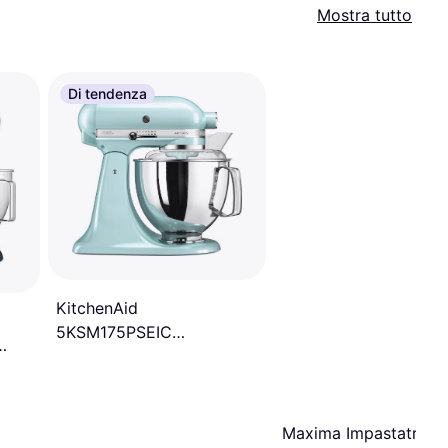
Mostra tutto
Di tendenza
KitchenAid
5KSM175PSEIC
Impastatrice Planetaria
300W 4.8 L
Maxima Impastatrice