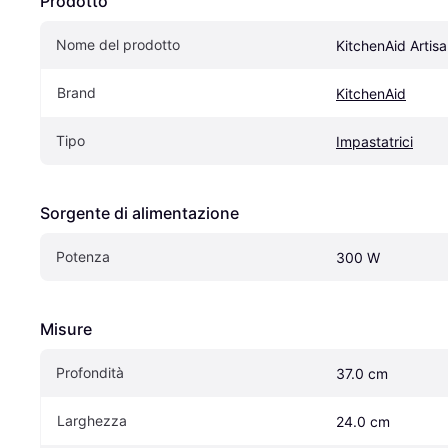
Prodotto
Nome del prodotto
KitchenAid Arti
Brand
KitchenAid
Tipo
Impastatrici
Sorgente di alimentazione
Potenza
300 W
Misure
Profondità
37.0 cm
Larghezza
24.0 cm