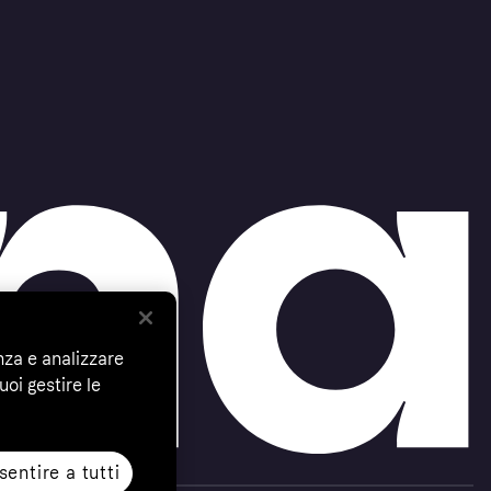
nza e analizzare
uoi gestire le
entire a tutti