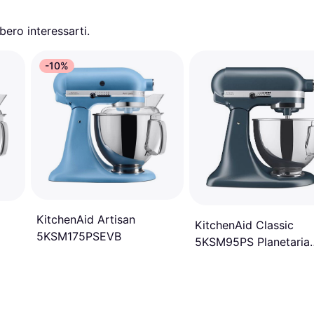
ero interessarti.
-10%
KitchenAid Artisan
KitchenAid Classic
5KSM175PSEVB
5KSM95PS Planetaria
Reclinabile 4.3 L