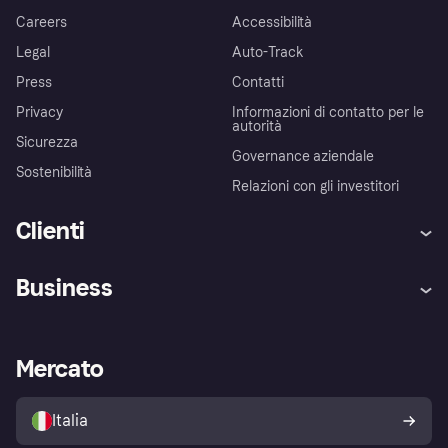
Careers
Accessibilità
Legal
Auto-Track
Press
Contatti
Privacy
Informazioni di contatto per le
autorità
Sicurezza
Governance aziendale
Sostenibilità
Relazioni con gli investitori
Clienti
Assistenza
Arbitro bancario
Business
Login
Promessa di protezione contro
le frodi
Supporto aziende
Portale per sviluppatori
La Klarna app
Impostazioni sulla privacy
Accesso aziende
Stato operativo
Mercato
Esplora i negozi
Il tuo diritto di recesso
Vendi con Klarna
Piattaforme e partner
Politica di protezione
dell'acquirente Klarna
Italia