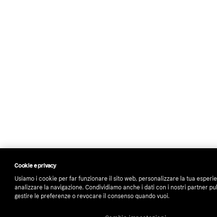
Cookie e privacy
Usiamo i cookie per far funzionare il sito web, personalizzare la tua esperi
analizzare la navigazione. Condividiamo anche i dati con i nostri partner pub
gestire le preferenze o revocare il consenso quando vuoi.