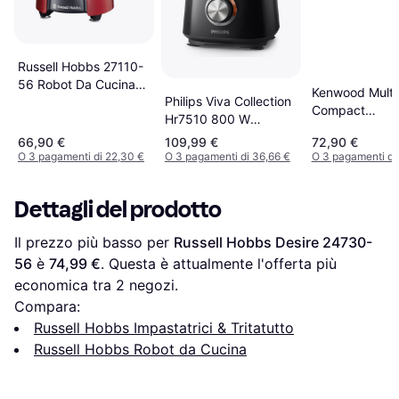
Russell Hobbs 27110-
56 Robot Da Cucina
Kenwood Multi
Philips Viva Collection
600 W 2,3 L Nero
Compact
Hr7510 800 W
Rosso Trasparente
FDP31.170GY
Capacità Ciotola 2.1 l
66,90 €
109,99 €
72,90 €
Nero
O 3 pagamenti di 22,30 €
O 3 pagamenti di 36,66 €
O 3 pagamenti di
Dettagli del prodotto
Il prezzo più basso per 
Russell Hobbs Desire 24730-
56
 è 
74,99 €
. Questa è attualmente l'offerta più 
economica tra 
2
 negozi.
Compara:
Russell Hobbs Impastatrici & Tritatutto
Russell Hobbs Robot da Cucina