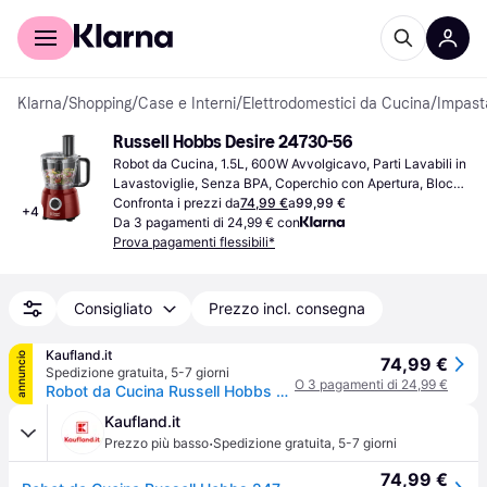
Per il tuo shopping
Per le aziende
Klarna
/
Shopping
/
Case e Interni
/
Elettrodomestici da Cucina
/
Impasta
Russell Hobbs Desire 24730-56
Robot da Cucina, 1.5L, 600W Avvolgicavo, Parti Lavabili in 
Lavastoviglie, Senza BPA, Coperchio con Apertura, Blocco 
di Sicurezza
Confronta i prezzi da
74,99 €
a
99,99 €
+
4
Da 3 pagamenti di 24,99 € con
Prova pagamenti flessibili*
Consigliato
Prezzo incl. consegna
Kaufland.it
annuncio
74,99 €
Spedizione gratuita
,
5-7 giorni
O 3 pagamenti di 24,99 €
Robot da Cucina Russell Hobbs 24730-56 Tritatutto 600 W 2.5 L Rosso
Kaufland.it
·
Prezzo più basso
Spedizione gratuita
,
5-7 giorni
74,99 €