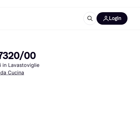
Login
Approfondimenti
ure per ufficio
re
Cos'è Klarna?
R7320/00
 in Lavastoviglie
 da Cucina
categorie