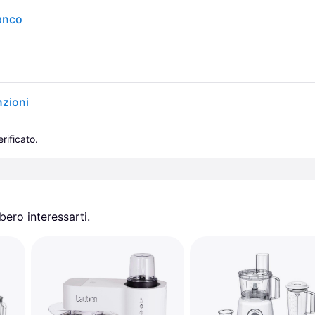
anco
nzioni
rificato.
ero interessarti.