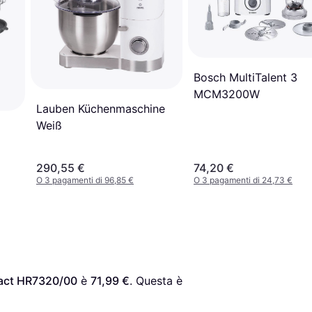
Bosch MultiTalent 3
MCM3200W
Lauben Küchenmaschine
Weiß
290,55 €
74,20 €
O 3 pagamenti di 96,85 €
O 3 pagamenti di 24,73 €
pact HR7320/00
 è 
71,99 €
. Questa è 