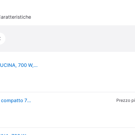
aratteristiche
€
PHILIPS Daily Collection HR7320/00 ROBOT DA CUCINA, 700 W, capacità ciotola 2,1 l, Bianco
Philips HR7320-00 Daily Collection Robot da cucina compatto 700W 19 funzioni ciotola 2.1L colore Bianco
Prezzo p