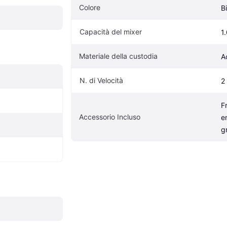
Colore
B
Capacità del mixer
1
Materiale della custodia
A
N. di Velocità
2
F
Accessorio Incluso
e
g