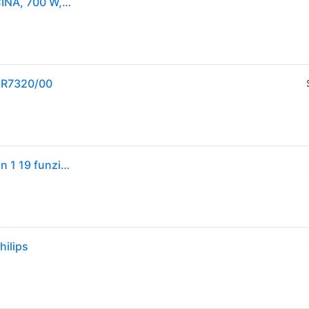
PHILIPS Daily Collection HR7320/00 ROBOT DA CUCINA, 700 W, capacità ciotola 2,1 l, Bianco
 HR7320/00
Philips ped philips robot da cucina daily xxl disco 2 in 1 19 funzioni
hilips