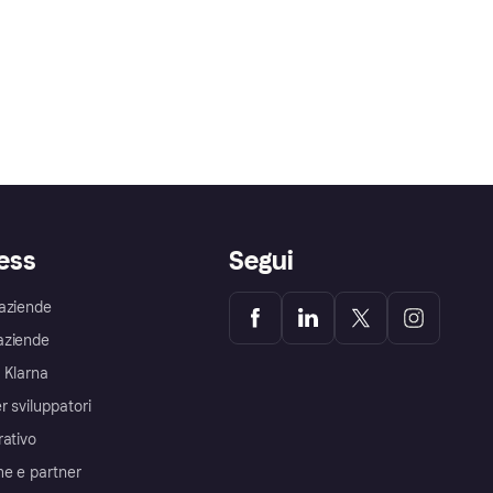
ess
Segui
aziende
aziende
 Klarna
r sviluppatori
rativo
me e partner