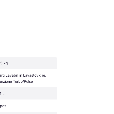
.5 kg
rti Lavabili in Lavastoviglie, 
unzione Turbo/Pulse
1 L
 pcs