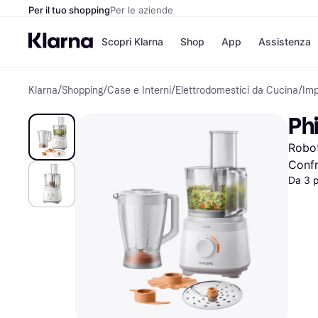
Per il tuo shopping
Per le aziende
Scopri Klarna
Shop
App
Assistenza
Klarna
/
Shopping
/
Case e Interni
/
Elettrodomestici da Cucina
/
Imp
Opzioni di pagame
Negozi
Opzioni di pagamen
Booking.c
Ph
Paga ora
Unieuro
Paga in 3 rate
Media Wor
Robot
Paga dopo 30 giorni
eBay
Finanziamento
Zalando
Confr
Da 3 
Elenco negozi