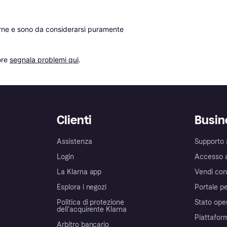
erne e sono da considerarsi puramente 
re 
segnala problemi qui
.
Clienti
Busin
Assistenza
Supporto 
Login
Accesso 
La Klarna app
Vendi con
Esplora i negozi
Portale pe
Politica di protezione
Stato ope
dell'acquirente Klarna
Piattafor
Arbitro bancario