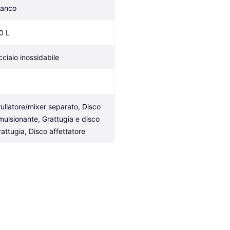
ianco
.0 L
cciaio inossidabile
rullatore/mixer separato, Disco 
mulsionante, Grattugia e disco 
rattugia, Disco affettatore