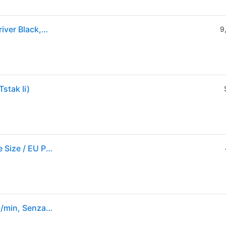
DeWALT DCD791NT-XJ power screwdriver/impact driver Black,Grey,Yellow 2000, 550
9
stak Ii)
Dewalt Dcd791nt 18v Electric Screwdriver Giallo One Size / EU Plug 220V
DeWALT Senza fili, XR, 460 W, 2000giri/min, 550 giri/min, Senza chiave, mandrino da 13 mm 70 Nm