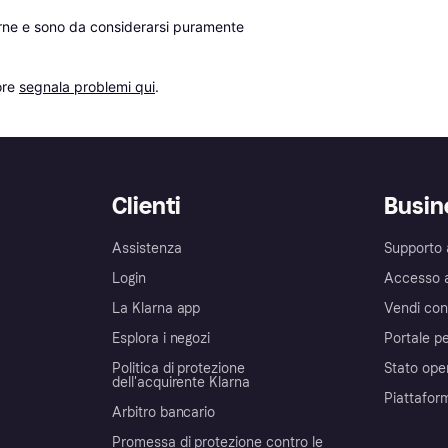
erne e sono da considerarsi puramente 
re 
segnala problemi qui
.
Clienti
Busin
Assistenza
Supporto 
Login
Accesso 
La Klarna app
Vendi con
Esplora i negozi
Portale pe
Politica di protezione
Stato ope
dell'acquirente Klarna
Piattafor
Arbitro bancario
Promessa di protezione contro le