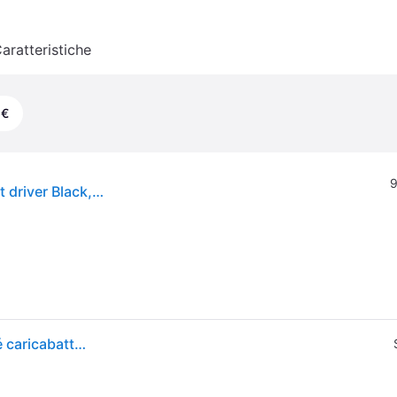
aratteristiche
 €
9
DeWALT DCD791NT-XJ power screwdriver/impact driver Black,Grey,Yellow 2000, 550
Trapano avvitatore 18V Brushless (senza batteria né caricabatterie) - DEWALT - DCD791NT-XJ