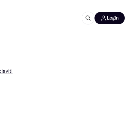
Login
Approfondimenti
ure per ufficio
re
Cos'è Klarna?
iaviti
categorie