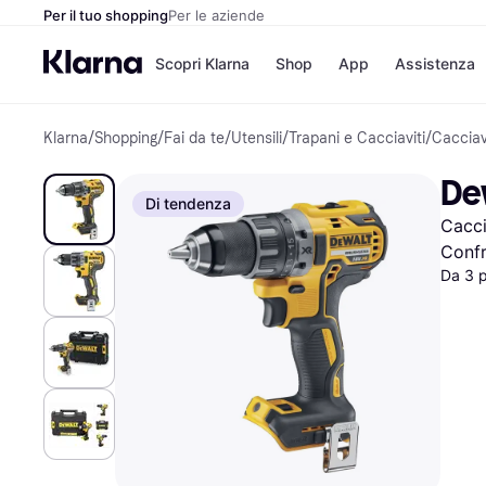
Per il tuo shopping
Per le aziende
Scopri Klarna
Shop
App
Assistenza
Klarna
/
Shopping
/
Fai da te
/
Utensili
/
Trapani e Cacciaviti
/
Cacciav
Opzioni di pagame
Negozi
Opzioni di pagamen
Booking.c
De
Paga ora
Unieuro
Di tendenza
Paga in 3 rate
Media Wor
Cacci
Paga dopo 30 giorni
eBay
Finanziamento
Zalando
Confr
Da 3 
Elenco negozi