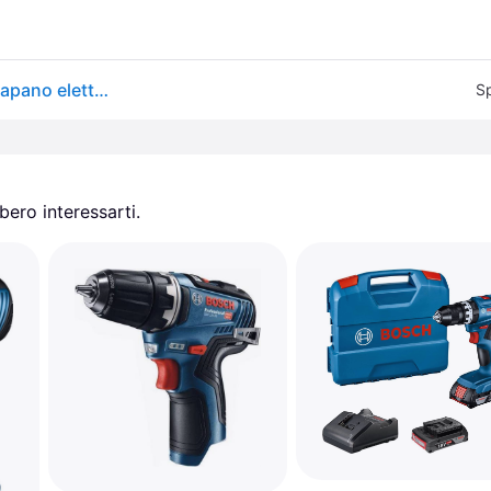
DeWalt, Trapano + Avvitatore a batteria, DCD791 (Trapano elettrico)
Sp
ero interessarti.