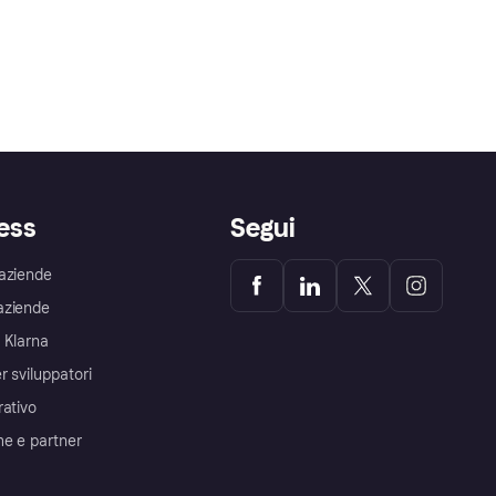
ess
Segui
aziende
aziende
 Klarna
r sviluppatori
rativo
me e partner