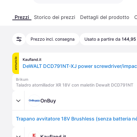
Prezzi
Storico dei prezzi
Dettagli del prodotto
C
Prezzo incl. consegna
Usato a partire da
144,95
annuncio
Kaufland.it
Brikum
Taladro atornillador XR 18V con maletín Dewalt DCD791NT
OnBuy
Kaufland.it