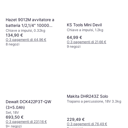
Hazet 9012M avvitatore a
KS Tools Mini Devil
batteria 1/2,1/4" 10000
Chiave a impulsi, 1.2kg
Chiave a impulsi, 0.32kg
Giri/min Nero
134,90 €
64,99 €
O 3 pagamenti di 44,96 €
O 3 pagamenti di 21,66 €
8 negozi
9 negozi
Makita DHR243Z Solo
Dewalt ‎DCK422P3T-QW
Trapano a percussione, 18V 3.3kg
(3x5.0Ah)
Set, 18V
693,50 €
229,49 €
O 3 pagamenti di 231,16 €
O 3 pagamenti di 76,49 €
9+ negozi