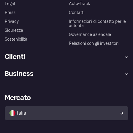
Legal
Auto-Track
Press
Contatti
Privacy
Informazioni di contatto per le
autorità
Sicurezza
Governance aziendale
Sostenibilità
Relazioni con gli investitori
Clienti
Assistenza
Arbitro bancario
Business
Login
Promessa di protezione contro
le frodi
Supporto aziende
Portale per sviluppatori
La Klarna app
Impostazioni sulla privacy
Accesso aziende
Stato operativo
Mercato
Esplora i negozi
Il tuo diritto di recesso
Vendi con Klarna
Piattaforme e partner
Politica di protezione
dell'acquirente Klarna
Italia