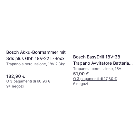
Bosch Akku-Bohrhammer mit
Bosch EasyDrill 18V-38
Sds plus Gbh 18V-22 L-Boxx
Trapano Avvitatore Batteria
Trapano a percussione, 18V 2.3kg
Trapano a percussione, 18V
18 V
51,90 €
182,90 €
O 3 pagamenti di 17,30 €
O 3 pagamenti di 60,96 €
6 negozi
9+ negozi