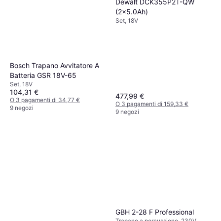
Dewalt DCK355P2T-QW
(2x5.0Ah)
Set, 18V
Bosch Trapano Avvitatore A
Batteria GSR 18V-65
Set, 18V
104,31 €
477,99 €
O 3 pagamenti di 34,77 €
O 3 pagamenti di 159,33 €
9 negozi
9 negozi
GBH 2-28 F Professional
Trapano a percussione, 230V