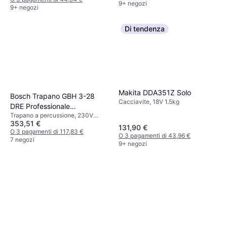
9+ negozi
9+ negozi
Di tendenza
Makita DDA351Z Solo
Bosch Trapano GBH 3-28
Cacciavite, 18V 1.5kg
DRE Professionale
Trapano a percussione, 230V
061123A000
353,51 €
3.5kg
131,90 €
O 3 pagamenti di 117,83 €
O 3 pagamenti di 43,96 €
7 negozi
9+ negozi