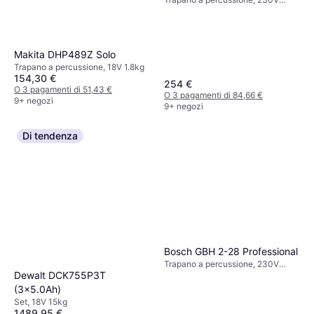
3.3kg
Makita DHP489Z Solo
Trapano a percussione, 18V 1.8kg
154,30 €
254 €
O 3 pagamenti di 51,43 €
O 3 pagamenti di 84,66 €
9+ negozi
9+ negozi
Di tendenza
Bosch GBH 2-28 Professional
Trapano a percussione, 230V
Dewalt DCK755P3T
2.9kg
(3x5.0Ah)
Set, 18V 15kg
1489,95 €