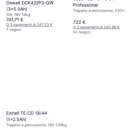
Dewalt DCK422P3-QW
Professional
(3x5.0Ah)
Trapano a percussione, 230V
Set, 18V 19kg
8.9kg
741,71 €
722 €
O 3 pagamenti di 247,23 €
O 3 pagamenti di 240,66 €
7 negozi
9+ negozi
Einhell TE-CD 18/44
(1x2.5Ah)
Trapano a percussione, 18V 1.59kg