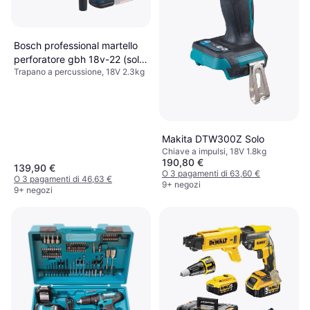
Bosch professional martello
perforatore gbh 18v-22 (solo
Trapano a percussione, 18V 2.3kg
corpo) 4059952613338
Makita DTW300Z Solo
Chiave a impulsi, 18V 1.8kg
190,80 €
139,90 €
O 3 pagamenti di 63,60 €
O 3 pagamenti di 46,63 €
9+ negozi
9+ negozi