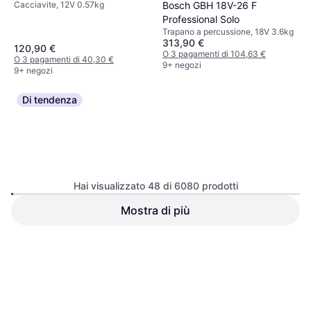
Bosch GBH 18V-26 F
Cacciavite, 12V 0.57kg
Professional Solo
Trapano a percussione, 18V 3.6kg
313,90 €
120,90 €
O 3 pagamenti di 104,63 €
O 3 pagamenti di 40,30 €
9+ negozi
9+ negozi
Di tendenza
Hai visualizzato 48 di 6080 prodotti
Mostra di più
Bosch GBH 18V-26
Makita DHR171Z Solo
Professional Solo
Trapano a percussione, 18V 2.8kg
Trapano a percussione, 18V 2.6kg
209,90 €
150,22 €
O 3 pagamenti di 69,96 €
O 3 pagamenti di 50,07 €
9+ negozi
9+ negozi
1
2
3
...
65
...
127