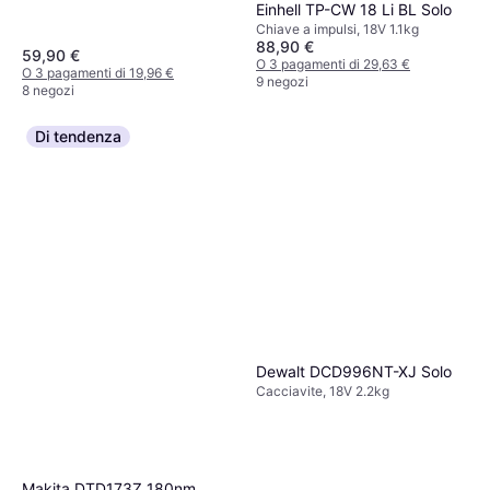
Einhell TP-CW 18 Li BL Solo
Chiave a impulsi, 18V 1.1kg
88,90 €
59,90 €
O 3 pagamenti di 29,63 €
O 3 pagamenti di 19,96 €
9 negozi
8 negozi
Di tendenza
Dewalt DCD996NT-XJ Solo
Cacciavite, 18V 2.2kg
Makita DTD173Z 180nm