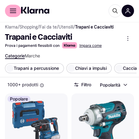
Per il tuo shopping
Per le aziende
Klarna
/
Shopping
/
Fai da te
/
Utensili
/
Trapani e Cacciaviti
Trapani e Cacciaviti
Prova i pagamenti flessibili con
Impara come
Categorie
Marche
Trapani a percussione
Chiavi a impulsi
Cacciavi
1000+ prodotti
Filtro
Popolarità
Popolare