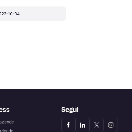
022-10-04
ess
Segui
aziende
aziende