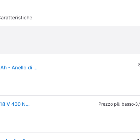
aratteristiche
Boulonneuse a impulsi DEWALT 1/2' XR - 18V 5.0 Ah - Anello di sicurezza - DCF921P2T-QW
Avvitatore a impatto a batteria DeWalt DCF 921 P2T 18 V 400 Nm 1/2" Brushless + 2 batterie 5,0 Ah + caricabatterie + TSTAK
·
Prezzo più basso
3,