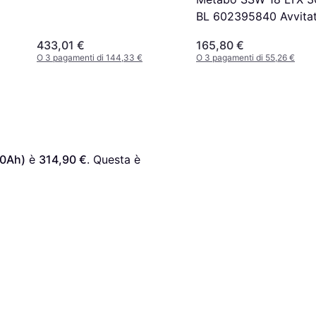
BL 602395840 Avvita
a percussione a batter
433,01 €
165,80 €
Li-Ion
O 3 pagamenti di 144,33 €
O 3 pagamenti di 55,26 €
0Ah)
 è 
314,90 €
. Questa è 