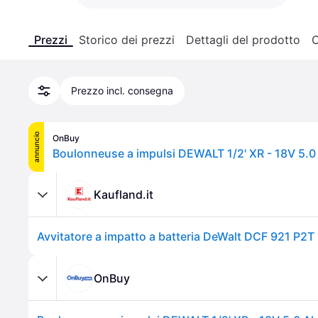
Prezzi
Storico dei prezzi
Dettagli del prodotto
C
Prezzo incl. consegna
annuncio
OnBuy
Kaufland.it
OnBuy