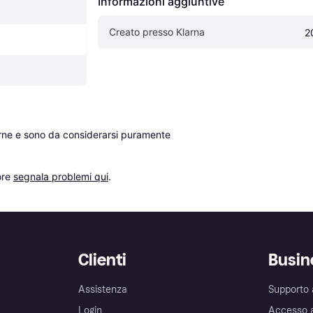
Informazioni aggiuntive
Creato presso Klarna
2
erne e sono da considerarsi puramente 
re 
segnala problemi qui
.
Clienti
Busin
Assistenza
Supporto 
Login
Accesso 