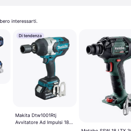
ero interessarti.
Di tendenza
Makita Dtw1001Rtj
Avvitatore Ad Impulsi 18V
3-4 1.050 Nm Bl
Metabo SSW 18 LTX 3