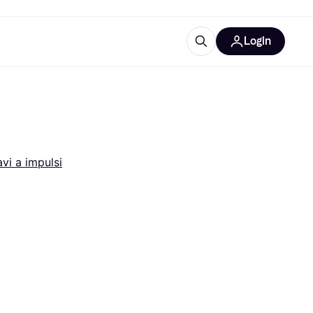
Login
Approfondimenti
ure per ufficio
re
Cos'è Klarna?
vi a impulsi
categorie