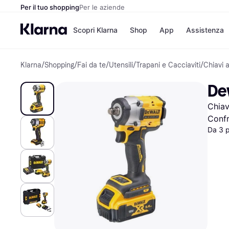
Per il tuo shopping
Per le aziende
Scopri Klarna
Shop
App
Assistenza
Klarna
/
Shopping
/
Fai da te
/
Utensili
/
Trapani e Cacciaviti
/
Chiavi a
Opzioni di pagame
Negozi
Opzioni di pagamen
Booking.c
De
Paga ora
Unieuro
Paga in 3 rate
Media Wor
Chiav
Paga dopo 30 giorni
eBay
Finanziamento
Zalando
Confr
Da 3 
Elenco negozi