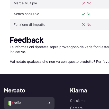
Marce Multiple
No
Senza spazzole
Sì
Funzione di Impatto
No
Feedback
Le informazioni riportate sopra provengono da varie fonti est
indicative.

Hai notato qualcosa che non va con questo prodotto? Per favo
Mercato
Klarna
Chi siamo
Italia
Careers