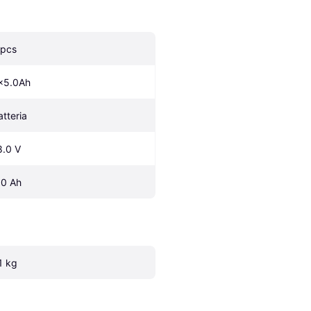
 pcs
x5.0Ah
atteria
8.0 V
.0 Ah
.1 kg