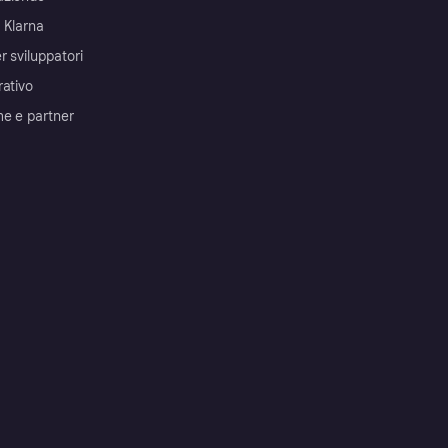
 Klarna
r sviluppatori
rativo
me e partner