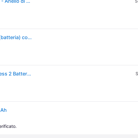
Boulonneuse a impulsi DEWALT 1/2' XR - 18V 5.0 Ah - Anello di sicurezza - DCF921P2T-QW
S
DEWALT DCF921P2T-QW Avvitatore a percussione (batteria) con batteria con ricaricatore Motore senza spazzole Batteria Batteria
Dewalt Dcf921p2t-qw Avvitatore Impulsi 18v Brushless 2 Batterie 5ah 1/2 610n...
S
 Ah
rificato.