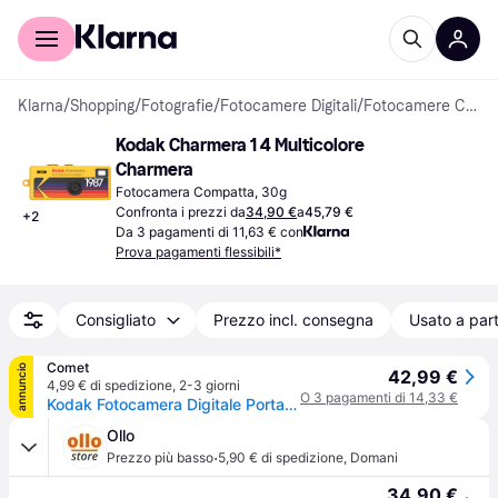
Per il tuo shopping
Per le aziende
Klarna
/
Shopping
/
Fotografie
/
Fotocamere Digitali
/
Fotocamere Compatte
Kodak Charmera 1 4 Multicolore 
Charmera
Fotocamera Compatta, 30g
Confronta i prezzi da
34,90 €
a
45,79 €
+
2
Da 3 pagamenti di 11,63 € con
Prova pagamenti flessibili*
Consigliato
Prezzo incl. consegna
Usato a part
Comet
annuncio
42,99 €
4,99 € di spedizione
,
2-3 giorni
O 3 pagamenti di 14,33 €
Kodak Fotocamera Digitale Portachiavi Charmera Blind Box Kf0601
Ollo
·
Prezzo più basso
5,90 € di spedizione
,
Domani
34,90 €