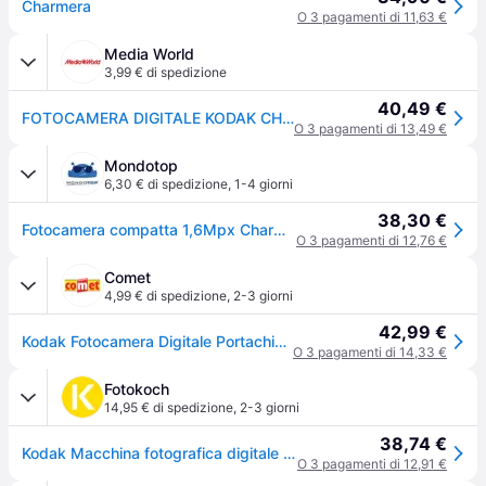
Charmera
O 3 pagamenti di 11,63 €
Media World
3,99 € di spedizione
40,49 €
FOTOCAMERA DIGITALE KODAK CHARMERA, 1,6 megapixel, Blind Box
O 3 pagamenti di 13,49 €
Mondotop
6,30 € di spedizione
,
1-4 giorni
38,30 €
Fotocamera compatta 1,6Mpx Charmera Assortito KF0601
O 3 pagamenti di 12,76 €
Comet
4,99 € di spedizione
,
2-3 giorni
42,99 €
Kodak Fotocamera Digitale Portachiavi Charmera Blind Box Kf0601
O 3 pagamenti di 14,33 €
Fotokoch
14,95 € di spedizione
,
2-3 giorni
38,74 €
Kodak Macchina fotografica digitale Charmera per portachiavi
O 3 pagamenti di 12,91 €