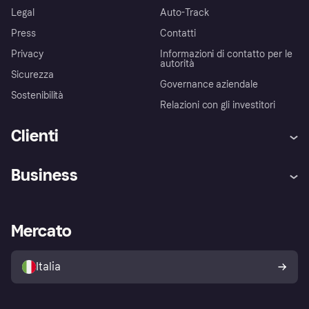
Legal
Auto-Track
Press
Contatti
Privacy
Informazioni di contatto per le
autorità
Sicurezza
Governance aziendale
Sostenibilità
Relazioni con gli investitori
Clienti
Assistenza
Arbitro bancario
Business
Login
Promessa di protezione contro
le frodi
Supporto aziende
Portale per sviluppatori
La Klarna app
Impostazioni sulla privacy
Accesso aziende
Stato operativo
Mercato
Esplora i negozi
Il tuo diritto di recesso
Vendi con Klarna
Piattaforme e partner
Politica di protezione
dell'acquirente Klarna
Italia