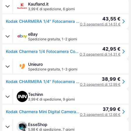
Kaufland.it
3,99 € di spedizione
,
6 giorni
43,55 €
Kodak CHARMERA 1/4" Fotocamera compatta 1,6 MP CMOS 1440 x 1080 Pixel Multicolore Assortito
O 3 pagamenti di 14,51 €
eBay
Spedizione gratuita
,
1-2 giorni
42,95 €
Kodak Charmera 1/4 Fotocamera Compatta 1,6 Mp Cmos 1440 X 1080 Pixel Multicolor
O 3 pagamenti di 14,31 €
Unieuro
Spedizione gratuita
,
1-3 giorni
38,99 €
Kodak CHARMERA 1/4'' Fotocamera compatta 1,6 MP CMOS 1440 x 1080 Pixel Multicolore
O 3 pagamenti di 12,99 €
Techinn
3,99 € di spedizione
,
9 giorni
37,99 €
Kodak Charmera Mini Digital Camera Random Assorted 1 Unit Giallo
O 3 pagamenti di 12,66 €
EsseShop
5,98 € di spedizione
,
7 giorni