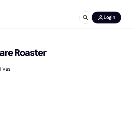
Login
Approfondimenti
ure per ufficio
re
Cos'è Klarna?
uare Roaster
i Vasi
categorie