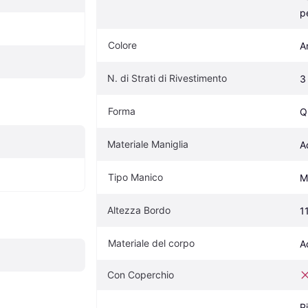
p
Colore
A
N. di Strati di Rivestimento
3
Forma
Q
Materiale Maniglia
A
Tipo Manico
M
Altezza Bordo
1
Materiale del corpo
A
Con Coperchio
P