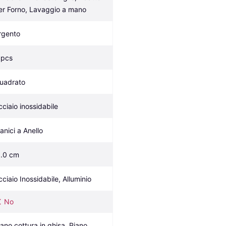
er Forno, Lavaggio a mano
rgento
 pcs
uadrato
cciaio inossidabile
anici a Anello
1.0 cm
cciaio Inossidabile, Alluminio
No
iano cottura in ghisa, Piano 