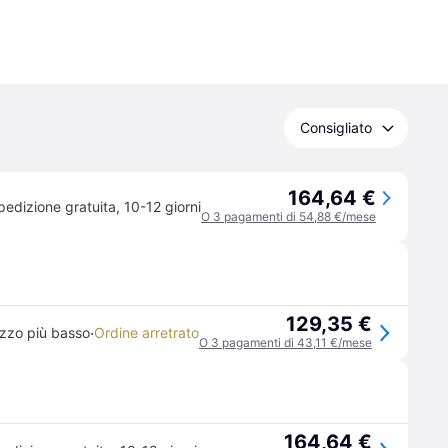
Consigliato
164,64 €
pedizione gratuita
,
10-12 giorni
O 3 pagamenti di 54,88 €/mese
129,35 €
·
zzo più basso
Ordine arretrato
O 3 pagamenti di 43,11 €/mese
164,64 €