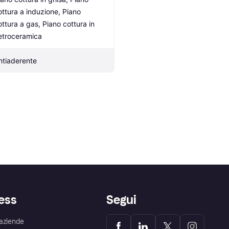
ottura a induzione, Piano 
ottura a gas, Piano cottura in 
etroceramica
ntiaderente
ess
Segui
aziende