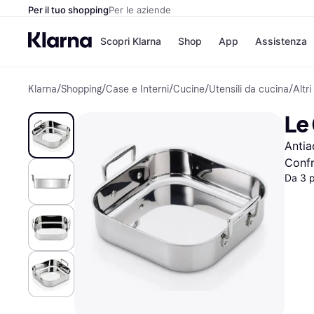
Per il tuo shopping
Per le aziende
Scopri Klarna
Shop
App
Assistenza
Klarna
/
Shopping
/
Case e Interni
/
Cucine
/
Utensili da cucina
/
Altri
Opzioni di pagame
Negozi
Opzioni di pagamen
Booking.c
Le 
Paga ora
Unieuro
Paga in 3 rate
Media Wor
Antia
Paga dopo 30 giorni
eBay
Finanziamento
Zalando
Confr
Da 3 
Elenco negozi