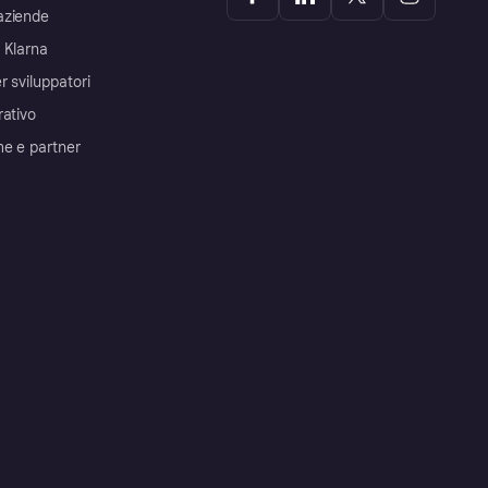
aziende
 Klarna
r sviluppatori
rativo
me e partner