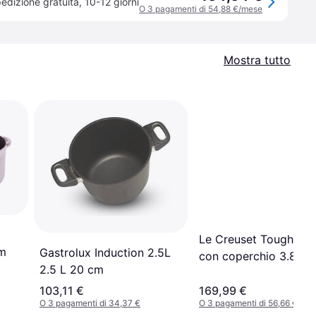
edizione gratuita
,
10-12 giorni
O 3 pagamenti di 54,88 €/mese
Mostra tutto
Le Creuset Toughene
cm
Gastrolux Induction 2.5L
con coperchio 3.8 L 
2.5 L 20 cm
cm
103,11 €
169,99 €
O 3 pagamenti di 34,37 €
O 3 pagamenti di 56,66 €