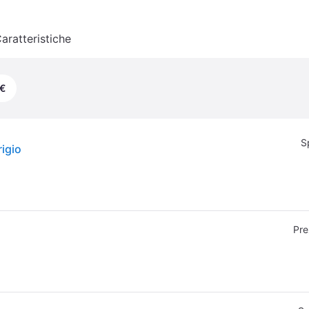
aratteristiche
 €
S
igio
Pre