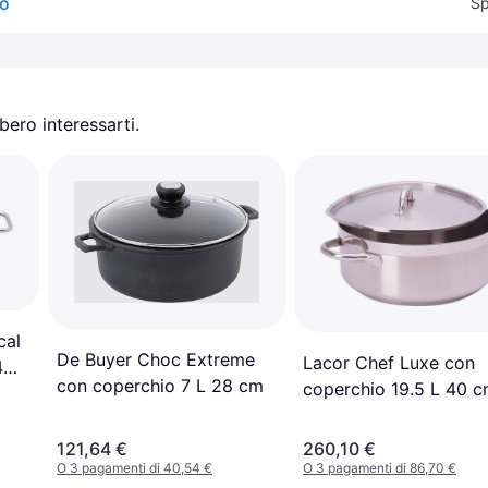
io
Sp
ero interessarti.
cal
De Buyer Choc Extreme
Lacor Chef Luxe con
4
con coperchio 7 L 28 cm
coperchio 19.5 L 40 
121,64 €
260,10 €
O 3 pagamenti di 40,54 €
O 3 pagamenti di 86,70 €