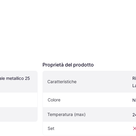
Proprietà del prodotto
le metallico 25 
R
Caratteristiche
L
Colore
N
Temperatura (max)
2
Set