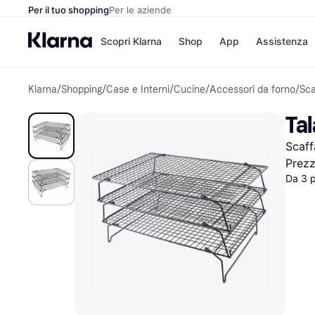
Per il tuo shopping
Per le aziende
Scopri Klarna
Shop
App
Assistenza
Klarna
/
Shopping
/
Case e Interni
/
Cucine
/
Accessori da forno
/
Sca
Opzioni di pagame
Negozi
Opzioni di pagamen
Booking.c
Tal
Paga ora
Unieuro
Paga in 3 rate
Media Wor
Scaff
Paga dopo 30 giorni
eBay
Finanziamento
Zalando
Prez
Da 3 
Elenco negozi