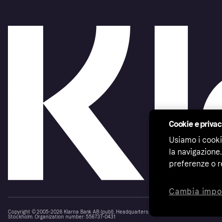
Cookie e priva
Usiamo i cooki
la navigazione.
preferenze o r
Cambia impo
Copyright © 2005-2026 Klarna Bank AB (publ). Headquarters: Stockholm, Sweden. All rights r
Stockholm. Organization number: 556737-0431