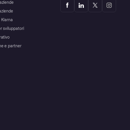
aziende
aziende
 Klarna
r sviluppatori
rativo
me e partner