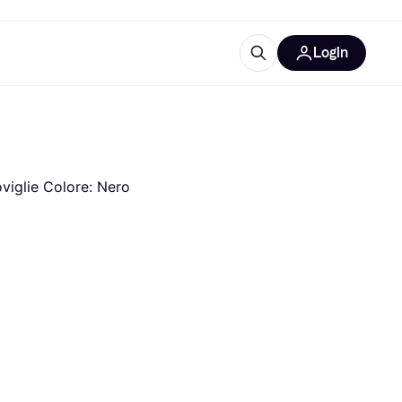
Login
Approfondimenti
ure per ufficio
re
Cos'è Klarna?
oviglie Colore: Nero
categorie