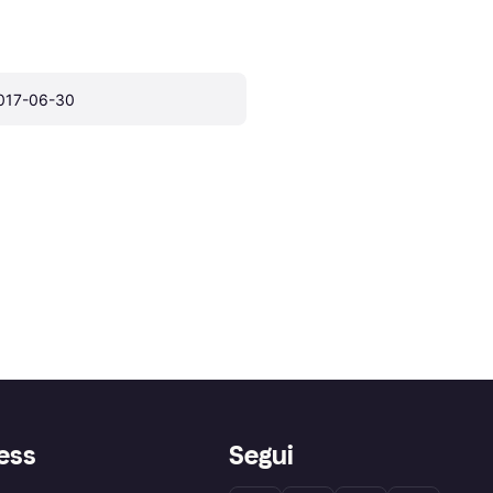
017-06-30
ess
Segui