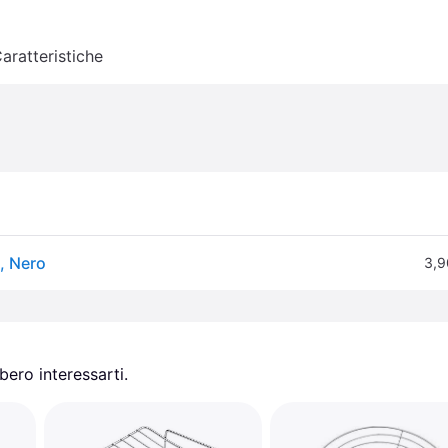
aratteristiche
, Nero
3,9
ero interessarti.