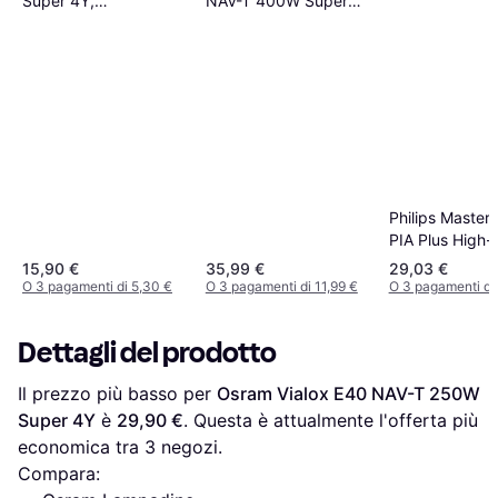
Super 4Y,
NAV-T 400W Super
Trasparente, A
4Y
Philips Master
PIA Plus High-
Intensity Disc
15,90 €
35,99 €
29,03 €
Lamps 400W E
O 3 pagamenti di 5,30 €
O 3 pagamenti di 11,99 €
O 3 pagamenti di 
1SL/12
Dettagli del prodotto
Il prezzo più basso per 
Osram Vialox E40 NAV-T 250W 
Super 4Y
 è 
29,90 €
. Questa è attualmente l'offerta più 
economica tra 
3
 negozi.
Compara: