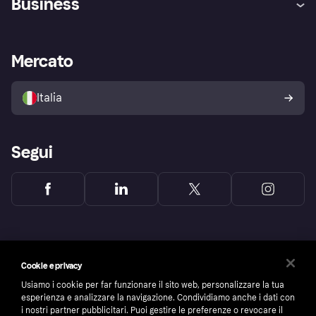
Business
Login
Promessa di protezione contro
le frodi
Supporto aziende
Portale per sviluppatori
La Klarna app
Impostazioni sulla privacy
Accesso aziende
Stato operativo
Mercato
Esplora i negozi
Il tuo diritto di recesso
Vendi con Klarna
Piattaforme e partner
Politica di protezione
dell'acquirente Klarna
Italia
Segui
Cookie e privacy
Usiamo i cookie per far funzionare il sito web, personalizzare la tua
esperienza e analizzare la navigazione. Condividiamo anche i dati con
i nostri partner pubblicitari. Puoi gestire le preferenze o revocare il