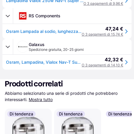
Lampadina Vialox 250w Nav-t Super 4y (son-ts Plus) Ad Alogenuri Metallici Osram
O 3 pagamenti di 9,96 €
RS Components
47,24 €
Osram Lampada al sodio, lunghezza 257 mm, Ø 46 mm 2000k, lampada Triangolare, Trasparente, con base Ges/E40
O 3 pagamenti di 15,74 €
Galaxus
Spedizione gratuita
,
20-25 giorni
42,32 €
Osram, Lampadina, Vialox Nav-T Super 4Y (E40, 33200lm, 1x)
O 3 pagamenti di 14,10 €
Prodotti correlati
Abbiamo selezionato una serie di prodotti che potrebbero 
interessarti.
Mostra tutto
Di tendenza
Di tendenza
Di tendenza