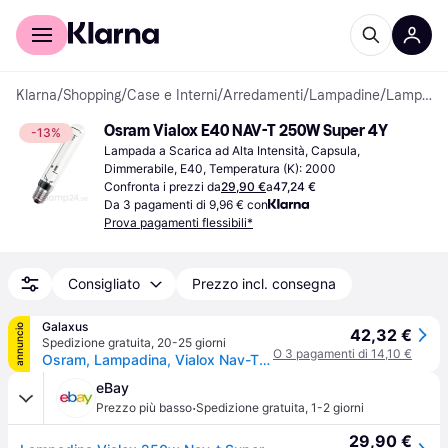
Per il tuo shopping
Per le aziende
Klarna
/
Shopping
/
Case e Interni
/
Arredamenti
/
Lampadine
/
Lampade a Scarica ad Alta Intensità
Osram Vialox E40 NAV-T 250W Super 4Y
-13%
Lampada a Scarica ad Alta Intensità, Capsula, 
Dimmerabile, E40, Temperatura (K): 2000
Confronta i prezzi da
29,90 €
a
47,24 €
Da 3 pagamenti di 9,96 € con
Prova pagamenti flessibili*
Consigliato
Prezzo incl. consegna
Galaxus
annuncio
42,32 €
Spedizione gratuita
,
20-25 giorni
O 3 pagamenti di 14,10 €
Osram, Lampadina, Vialox Nav-T Super 4Y (E40, 33200lm, 1x)
eBay
·
Prezzo più basso
Spedizione gratuita
,
1-2 giorni
29,90 €