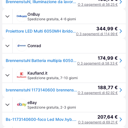
Brennenstuhl, Illuminazione da lavoro, Faretto ibrido a LED (6200lm)
O 3 pagamenti di 56,25 €
OnBuy
Spedizione gratuita
,
4-6 giorni
344,99 €
Proiettore LED Multi 6050MH ibrido ricaricabile BRENNENSTHUL compatibile con altre batterie - 1173140600
O 3 pagamenti di 114,99 €
Conrad
174,99 €
Brennenstuhl Batteria multipla 6050 MH Faretto da cantiere alimentato a batteria ERP E (A - G) 61.6 W 6200 lm Bianco luce del giorno 1173140600
O 3 pagamenti di 58,33 €
Kaufland.it
Spedizione gratuita
,
7-10 giorni
188,77 €
brennenstuhl 1173140600 brennenstuhl Hybrid MULTI 6050 MH Baustrahler schwarz 64,6 W
O 3 pagamenti di 62,92 €
eBay
Spedizione gratuita
,
2-3 giorni
207,64 €
Bs-1173140600-foco Led Mov.hyb.multi 6050 Mh Ip65
O 3 pagamenti di 69,21 €