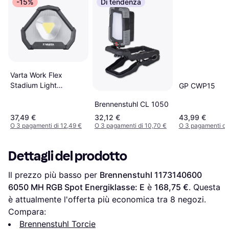
-15%
Di tendenza
Varta Work Flex
Stadium Light
GP CWP15
18647101401
Brennenstuhl CL 1050
37,49 €
32,12 €
43,99 €
O 3 pagamenti di 12,49 €
O 3 pagamenti di 10,70 €
O 3 pagamenti di
Dettagli del prodotto
Il prezzo più basso per 
Brennenstuhl 1173140600 
6050 MH RGB Spot Energiklasse: E
 è 
168,75 €
. Questa 
è attualmente l'offerta più economica tra 
8
 negozi.
Compara:
Brennenstuhl Torcie