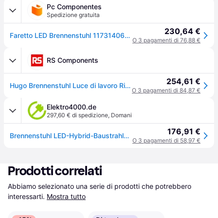
Pc Componentes
Spedizione gratuita
230,64 €
Faretto LED Brennenstuhl 1173140600 60W IP65 5m Nero
O 3 pagamenti di 76,88 €
RS Components
254,61 €
Hugo Brennenstuhl Luce di lavoro Ricaricabile, lampada LED, lampada Lampada a LED, 18V, 60 W, IP65
O 3 pagamenti di 84,87 €
Elektro4000.de
297,60 € di spedizione
,
Domani
176,91 €
Brennenstuhl LED-Hybrid-Baustrahler 6050 MH 61,6 W 6200 lm 5m H07RN-F 2X1,0
O 3 pagamenti di 58,97 €
Prodotti correlati
Abbiamo selezionato una serie di prodotti che potrebbero 
interessarti.
Mostra tutto