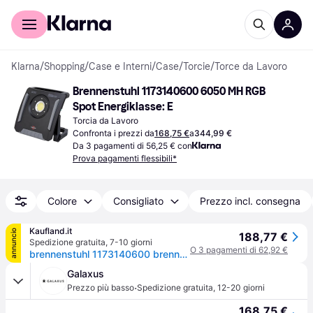
Per il tuo shopping
Per le aziende
Klarna
/
Shopping
/
Case e Interni
/
Case
/
Torcie
/
Torce da Lavoro
Brennenstuhl 1173140600 6050 MH RGB 
Spot Energiklasse: E
Torcia da Lavoro
Confronta i prezzi da
168,75 €
a
344,99 €
Da 3 pagamenti di 56,25 € con
Prova pagamenti flessibili*
Colore
Consigliato
Prezzo incl. consegna
Kaufland.it
annuncio
188,77 €
Spedizione gratuita
,
7-10 giorni
O 3 pagamenti di 62,92 €
brennenstuhl 1173140600 brennenstuhl Hybrid MULTI 6050 MH Baustrahler schwarz 64,6 W
Galaxus
·
Prezzo più basso
Spedizione gratuita
,
12-20 giorni
168,75 €