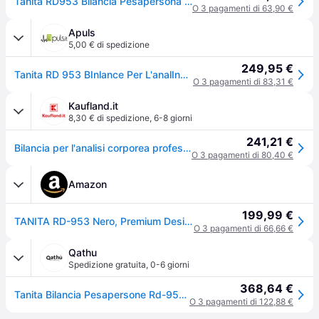
Tanita RD953 Bilancia Pesapersona Digitale Bluetooth con Analisi Massa Corporea (BIA)
O 3 pagamenti di 63,90 €
Apuls
5,00 € di spedizione
249,95 €
Tanita RD 953 BInlance Per L'analInsIn Della Massa Corporea In Nero
O 3 pagamenti di 83,31 €
Kaufland.it
8,30 € di spedizione
,
6-8 giorni
241,21 €
Bilancia per l'analisi corporea professionale TANITA RD-953 – Bilancia per la misurazione del grasso corporeo a doppia frequenza con indicazione della qualità muscolare, della massa muscolare e dell'età metabolica, app Bluetooth, portata 200 kg
O 3 pagamenti di 80,40 €
Amazon
199,99 €
TANITA RD-953 Nero, Premium Designer, Analizzatore di composizione corporea, Connessione Bluetooth My TANITA Healthcare App
O 3 pagamenti di 66,66 €
Qathu
Spedizione gratuita
,
0-6 giorni
368,64 €
Tanita Bilancia Pesapersone Rd-953 Nera Con Analisi Corporea E Trasferimento Dati Al Telefono — Bilancia pesapersone
O 3 pagamenti di 122,88 €