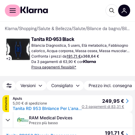
Per il tuo shopping
Per le aziende
Klarna
/
Shopping
/
Salute & Bellezza
/
Salute
/
Bilance da bagno
/
Bilance Diagnostiche
Tanita RD-953 Black
Bilancia Diagnostica, 5 users, Età metabolica, Fabbisogno 
calorico, Acqua corporea, Massa ossea, Massa muscolare, 
Grasso corporeo, BMI, Nero, Vetro
Confronta i prezzi da
191,71 €
a
368,64 €
+
2
Da 3 pagamenti di 63,90 € con
Prova pagamenti flessibili*
Versioni
Consigliato
Prezzo incl. consegna
Apuls
annuncio
249,95 €
5,00 € di spedizione
O 3 pagamenti di 83,31 €
Tanita RD 953 BInlance Per L'analInsIn Della Massa Corporea In Nero
RAM Medical Devices
Prezzo più basso
191,71 €