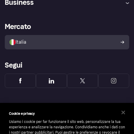
Business
Login
Promessa di protezione contro
le frodi
Supporto aziende
Portale per sviluppatori
La Klarna app
Impostazioni sulla privacy
Accesso aziende
Stato operativo
Mercato
Esplora i negozi
Il tuo diritto di recesso
Vendi con Klarna
Piattaforme e partner
Politica di protezione
dell'acquirente Klarna
Italia
Segui
Cookie e privacy
Usiamo i cookie per far funzionare il sito web, personalizzare la tua
esperienza e analizzare la navigazione. Condividiamo anche i dati con
i nostri partner pubblicitari. Puoi gestire le preferenze o revocare il