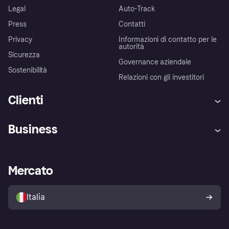
Legal
Auto-Track
Press
Contatti
Privacy
Informazioni di contatto per le
autorità
Sicurezza
Governance aziendale
Sostenibilità
Relazioni con gli investitori
Clienti
Assistenza
Arbitro bancario
Business
Login
Promessa di protezione contro
le frodi
Supporto aziende
Portale per sviluppatori
La Klarna app
Impostazioni sulla privacy
Accesso aziende
Stato operativo
Mercato
Esplora i negozi
Il tuo diritto di recesso
Vendi con Klarna
Piattaforme e partner
Politica di protezione
dell'acquirente Klarna
Italia