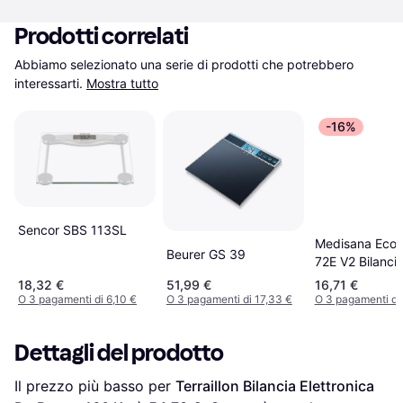
Prodotti correlati
Abbiamo selezionato una serie di prodotti che potrebbero 
interessarti.
Mostra tutto
-16%
Sencor SBS 113SL
Medisana Eco
Beurer GS 39
72E V2 Bilanci
Pesapersone Di
18,32 €
51,99 €
16,71 €
Portata Max.=
O 3 pagamenti di 6,10 €
O 3 pagamenti di 17,33 €
O 3 pagamenti di 
Dettagli del prodotto
Il prezzo più basso per 
Terraillon Bilancia Elettronica 