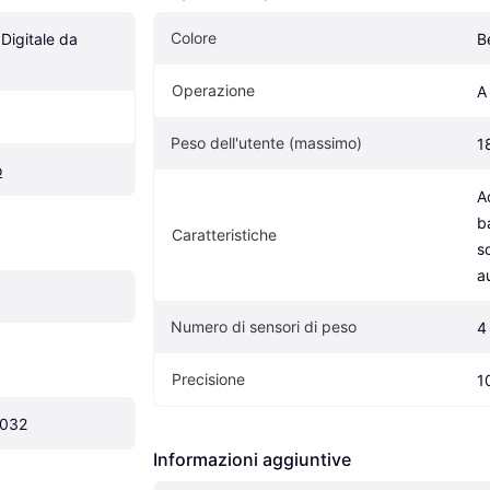
Colore
Digitale da 
B
Operazione
A
Peso dell'utente (massimo)
1
o
A
ba
Caratteristiche
s
a
Numero di sensori di peso
4
Precisione
1
2032
Informazioni aggiuntive