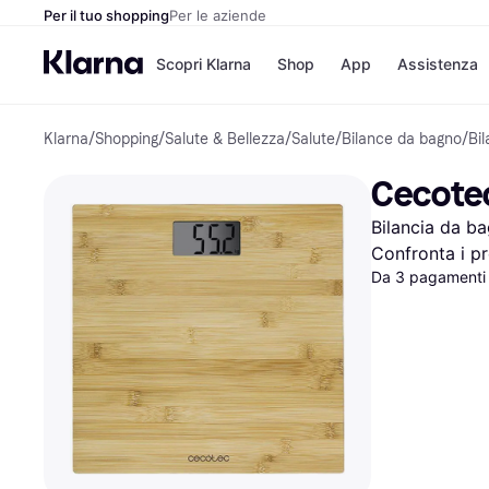
Per il tuo shopping
Per le aziende
Scopri Klarna
Shop
App
Assistenza
Klarna
/
Shopping
/
Salute & Bellezza
/
Salute
/
Bilance da bagno
/
Bi
Opzioni di pagame
Negozi
Opzioni di pagamen
Booking.c
Cecotec
Paga ora
Unieuro
Paga in 3 rate
Media Wor
Bilancia da b
Paga dopo 30 giorni
eBay
Finanziamento
Zalando
Confronta i pr
Da 3 pagamenti 
Elenco negozi