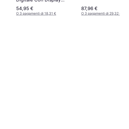
Analogico
54,95 €
87,96 €
O 3 pagamenti di 18,31 €
O 3 pagamenti di 29,32 €