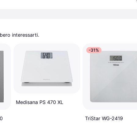
ero interessarti.
-31%
Medisana PS 470 XL
00
TriStar WG-2419