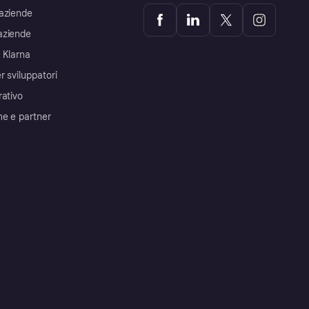
aziende
aziende
 Klarna
r sviluppatori
rativo
me e partner