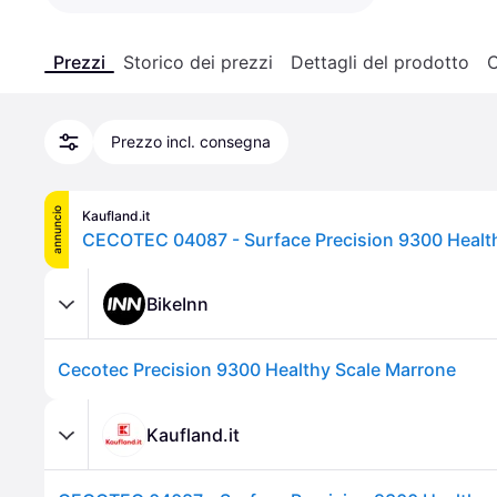
Prezzi
Storico dei prezzi
Dettagli del prodotto
C
Prezzo incl. consegna
annuncio
Kaufland.it
CECOTEC 04087 - Surface Precision 9300 Healt
BikeInn
Cecotec Precision 9300 Healthy Scale Marrone
Kaufland.it