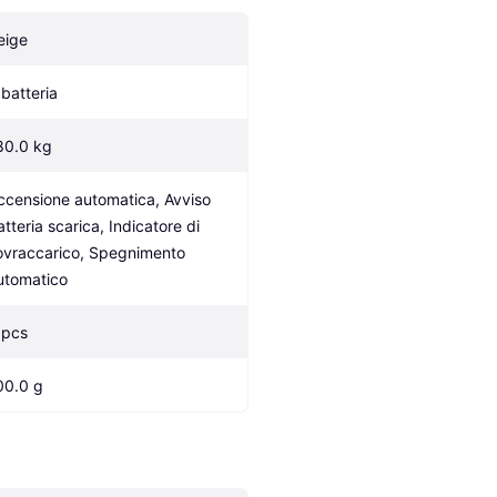
eige
 batteria
80.0 kg
ccensione automatica, Avviso 
tteria scarica, Indicatore di 
ovraccarico, Spegnimento 
utomatico
 pcs
00.0 g