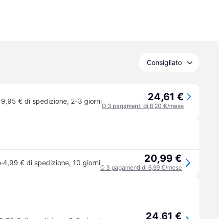
Consigliato
24,61 €
9,95 € di spedizione
,
2-3 giorni
O 3 pagamenti di 8,20 €/mese
20,99 €
·
o
4,99 € di spedizione
,
10 giorni
O 3 pagamenti di 6,99 €/mese
24,61 €