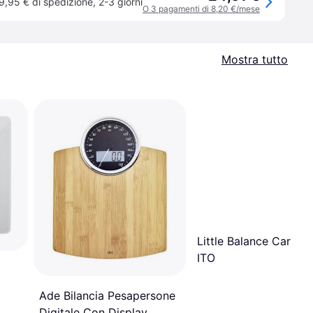
9,95 € di spedizione
,
2-3 giorni
O 3 pagamenti di 8,20 €/mese
Mostra tutto
Little Balance Cardio
ITO
Ade Bilancia Pesapersone
Digitale Con Display