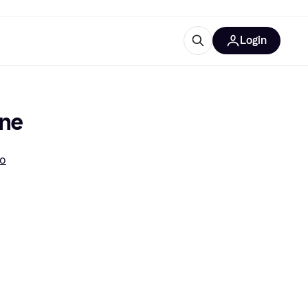
Login
Approfondimenti
ure per ufficio
re
Cos'è Klarna?
one
no
categorie