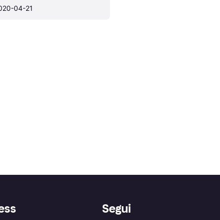
020-04-21
ess
Segui