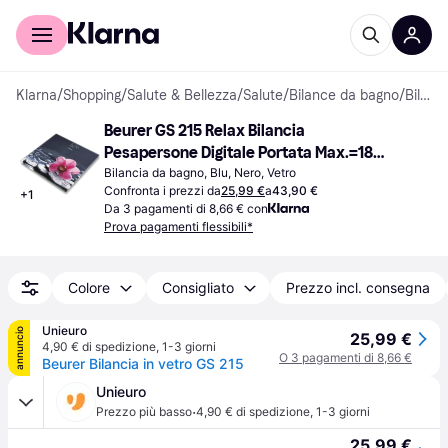
Per il tuo shopping
Per le aziende
Klarna
/
Shopping
/
Salute & Bellezza
/
Salute
/
Bilance da bagno
/
Bilance da bagno
Beurer GS 215 Relax Bilancia 
Pesapersone Digitale Portata Max.=180 
kg Nero
Bilancia da bagno, Blu, Nero, Vetro
Confronta i prezzi da
25,99 €
a
43,90 €
+
1
Da 3 pagamenti di 8,66 € con
Prova pagamenti flessibili*
Colore
Consigliato
Prezzo incl. consegna
Unieuro
annuncio
25,99 €
4,90 € di spedizione
,
1-3 giorni
O 3 pagamenti di 8,66 €
Beurer Bilancia in vetro GS 215
Unieuro
·
Prezzo più basso
4,90 € di spedizione
,
1-3 giorni
25,99 €