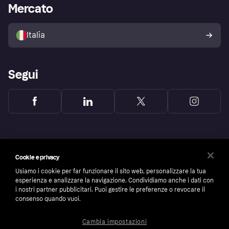
Accesso aziende
Stato operativo
Mercato
Esplora i negozi
Il tuo diritto di recesso
Vendi con Klarna
Piattaforme e partner
Politica di protezione
dell'acquirente Klarna
Italia
Segui
Cookie e privacy
Usiamo i cookie per far funzionare il sito web, personalizzare la tua
esperienza e analizzare la navigazione. Condividiamo anche i dati con
i nostri partner pubblicitari. Puoi gestire le preferenze o revocare il
consenso quando vuoi.
Cambia impostazioni