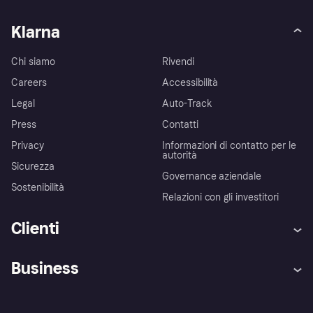
Klarna
Chi siamo
Rivendi
Careers
Accessibilità
Legal
Auto-Track
Press
Contatti
Privacy
Informazioni di contatto per le
autorità
Sicurezza
Governance aziendale
Sostenibilità
Relazioni con gli investitori
Clienti
Assistenza
Arbitro bancario
Business
Login
Promessa di protezione contro
le frodi
Supporto aziende
Portale per sviluppatori
La Klarna app
Impostazioni sulla privacy