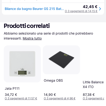
42,45 €
Bilance da bagno Beurer GS 215 Bateaux - Bleu
O 3 pagamenti di 14,15 €
Prodotti correlati
Abbiamo selezionato una serie di prodotti che potrebbero 
interessarti.
Mostra tutto
Omega OBS
Little Balance 
X4 ITO
Jata P111
34,72 €
14,90 €
87,38 €
O 3 pagamenti di 11,57 €
O 3 pagamenti di 4,96 €
O 3 pagamenti di 