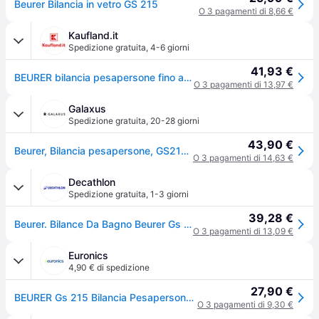
Beurer Bilancia in vetro GS 215
O 3 pagamenti di 8,66 €
Kaufland.it
Spedizione gratuita
,
4-6 giorni
41,93 €
BEURER bilancia pesapersone fino a 180kg display LCD in vetro barche GS 215 BOATS
O 3 pagamenti di 13,97 €
Galaxus
Spedizione gratuita
,
20-28 giorni
43,90 €
Beurer, Bilancia pesapersone, GS215 (180kg)
O 3 pagamenti di 14,63 €
Decathlon
Spedizione gratuita
,
1-3 giorni
39,28 €
Beurer. Bilance Da Bagno Beurer Gs 215 Bateaux Bilancia Ritiro Gratis - blu - Senza taglia
O 3 pagamenti di 13,09 €
Euronics
4,90 € di spedizione
27,90 €
BEURER Gs 215 Bilancia Pesapersone Elettronica Barche
O 3 pagamenti di 9,30 €