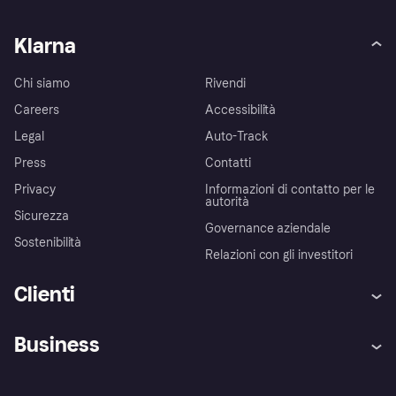
Klarna
Chi siamo
Rivendi
Careers
Accessibilità
Legal
Auto-Track
Press
Contatti
Privacy
Informazioni di contatto per le
autorità
Sicurezza
Governance aziendale
Sostenibilità
Relazioni con gli investitori
Clienti
Assistenza
Arbitro bancario
Business
Login
Promessa di protezione contro
le frodi
Supporto aziende
Portale per sviluppatori
La Klarna app