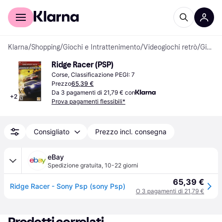
Per il tuo shopping
Per le aziende
Klarna
/
Shopping
/
Giochi e Intrattenimento
/
Videogiochi retrò
/
Giochi per PlayStation Portable
Ridge Racer (PSP)
Corse, Classificazione PEGI: 7
Prezzo
65,39 €
Da 3 pagamenti di 21,79 € con
+
2
Prova pagamenti flessibili*
Consigliato
Prezzo incl. consegna
eBay
Spedizione gratuita
,
10-22 giorni
65,39 €
Ridge Racer - Sony Psp (sony Psp)
O 3 pagamenti di 21,79 €