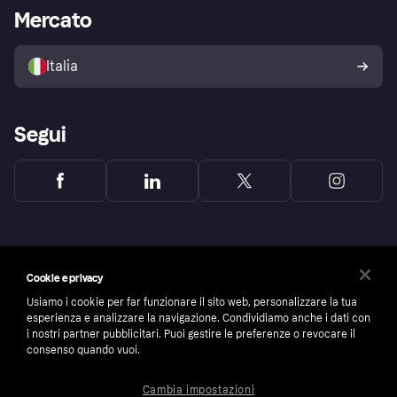
Impostazioni sulla privacy
Accesso aziende
Stato operativo
Mercato
Esplora i negozi
Il tuo diritto di recesso
Vendi con Klarna
Piattaforme e partner
Politica di protezione
dell'acquirente Klarna
Italia
Segui
Cookie e privacy
Usiamo i cookie per far funzionare il sito web, personalizzare la tua
esperienza e analizzare la navigazione. Condividiamo anche i dati con
i nostri partner pubblicitari. Puoi gestire le preferenze o revocare il
consenso quando vuoi.
Cambia impostazioni