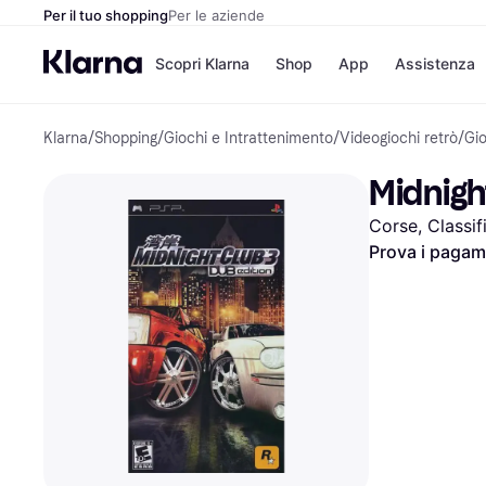
Per il tuo shopping
Per le aziende
Scopri Klarna
Shop
App
Assistenza
Klarna
/
Shopping
/
Giochi e Intrattenimento
/
Videogiochi retrò
/
Gio
Opzioni di pagame
Negozi
Opzioni di pagamen
Booking.c
Midnigh
Paga ora
Unieuro
Paga in 3 rate
Media Wor
Corse, Classif
Paga dopo 30 giorni
eBay
Finanziamento
Zalando
Prova i pagame
Elenco negozi