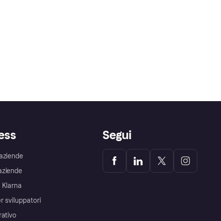
ess
Segui
aziende
aziende
 Klarna
r sviluppatori
rativo