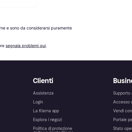
erne e sono da considerarsi puramente 
re 
segnala problemi qui
.
Clienti
Busin
Assistenza
Supporto 
Login
Accesso 
La Klarna app
Vendi con
Esplora i negozi
Portale pe
Politica di protezione
Stato ope