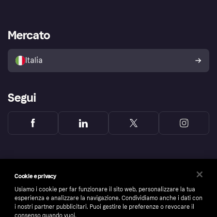
Login
Promessa di protezione contro
le frodi
Supporto aziende
Portale per sviluppatori
La Klarna app
Impostazioni sulla privacy
Accesso aziende
Stato operativo
Mercato
Esplora i negozi
Il tuo diritto di recesso
Vendi con Klarna
Piattaforme e partner
Politica di protezione
dell'acquirente Klarna
Italia
Segui
Cookie e privacy
Usiamo i cookie per far funzionare il sito web, personalizzare la tua
esperienza e analizzare la navigazione. Condividiamo anche i dati con
i nostri partner pubblicitari. Puoi gestire le preferenze o revocare il
consenso quando vuoi.