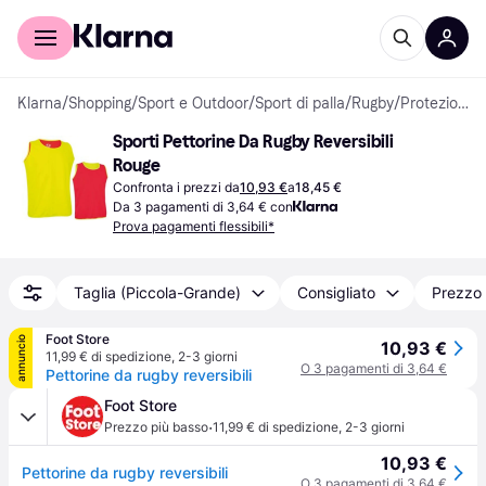
Per il tuo shopping
Per le aziende
Klarna
/
Shopping
/
Sport e Outdoor
/
Sport di palla
/
Rugby
/
Protezioni Rugby
Sporti Pettorine Da Rugby Reversibili 
Rouge
Confronta i prezzi da
10,93 €
a
18,45 €
Da 3 pagamenti di 3,64 € con
Prova pagamenti flessibili*
Taglia (Piccola-Grande)
Consigliato
Prezzo 
Foot Store
annuncio
10,93 €
11,99 € di spedizione
,
2-3 giorni
O 3 pagamenti di 3,64 €
Pettorine da rugby reversibili
Foot Store
·
Prezzo più basso
11,99 € di spedizione
,
2-3 giorni
10,93 €
Pettorine da rugby reversibili
O 3 pagamenti di 3,64 €