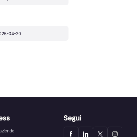
025-04-20
ess
Segui
aziende