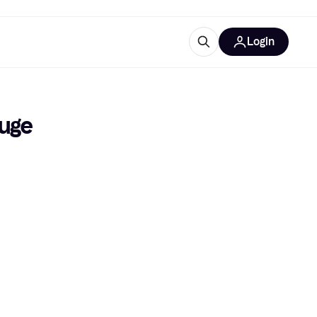
Login
Approfondimenti
ure per ufficio
re
Cos'è Klarna?
ouge
categorie