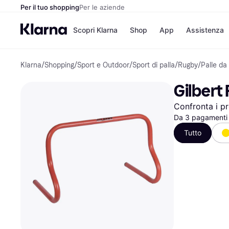
Per il tuo shopping
Per le aziende
Scopri Klarna
Shop
App
Assistenza
Klarna
/
Shopping
/
Sport e Outdoor
/
Sport di palla
/
Rugby
/
Palle da
Opzioni di pagame
Negozi
Opzioni di pagamen
Booking.c
Gilbert
Paga ora
Unieuro
Paga in 3 rate
Media Wor
Confronta i pr
Paga dopo 30 giorni
eBay
Finanziamento
Da 3 pagamenti 
Zalando
Tutto
Elenco negozi