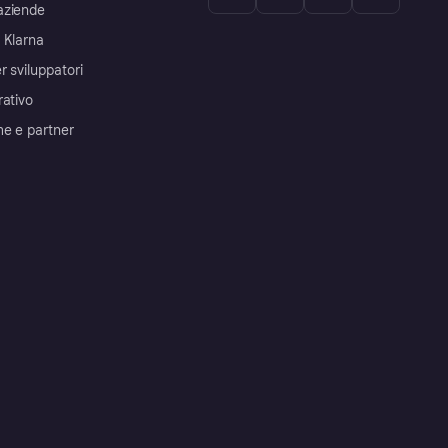
aziende
 Klarna
r sviluppatori
rativo
me e partner