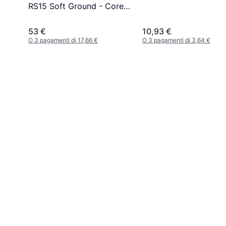
RS15 Soft Ground - Core
Black/Cloud White/Silver
Metallic
53 €
10,93 €
O 3 pagamenti di 17,66 €
O 3 pagamenti di 3,64 €