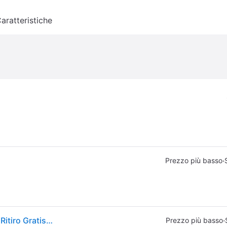
aratteristiche
·
Prezzo più basso
Adidas. Scarpe Da Rugby Kakari Soft Ground Stivali Ritiro Gratis - neroarancione - 44 (UK 9.5)
·
Prezzo più basso