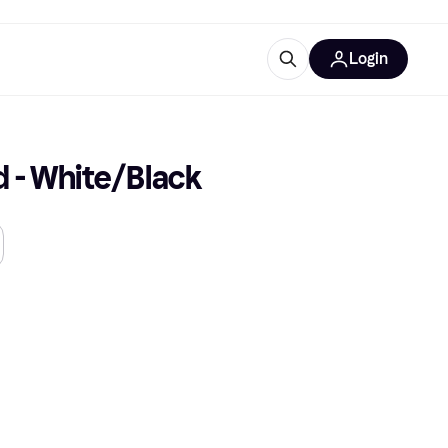
Login
Approfondimenti
ure per ufficio
re
Cos'è Klarna?
 - White/Black
categorie