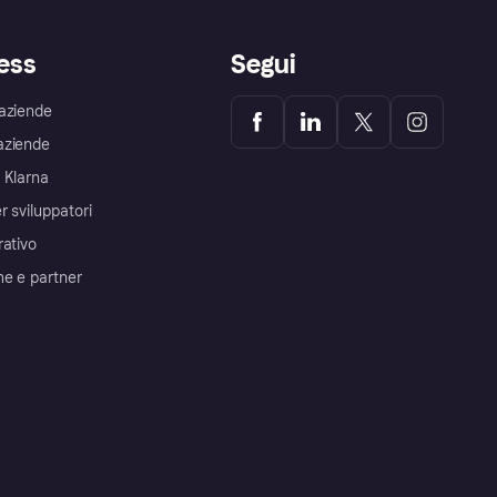
ess
Segui
aziende
aziende
 Klarna
r sviluppatori
rativo
me e partner