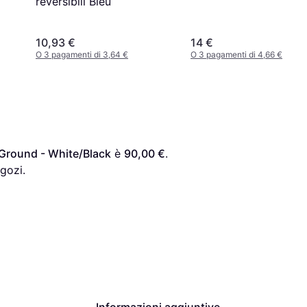
reversibili Bleu
10,93 €
14 €
O 3 pagamenti di 3,64 €
O 3 pagamenti di 4,66 €
Ground - White/Black
 è 
90,00 €
. 
gozi.
Informazioni aggiuntive