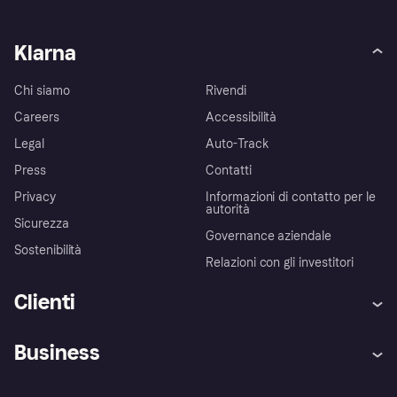
Klarna
Chi siamo
Rivendi
Careers
Accessibilità
Legal
Auto-Track
Press
Contatti
Privacy
Informazioni di contatto per le
autorità
Sicurezza
Governance aziendale
Sostenibilità
Relazioni con gli investitori
Clienti
Assistenza
Arbitro bancario
Business
Login
Promessa di protezione contro
le frodi
Supporto aziende
Portale per sviluppatori
La Klarna app