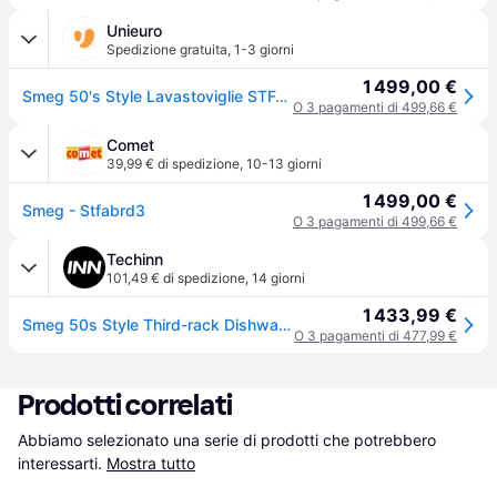
Unieuro
Spedizione gratuita
,
1-3 giorni
1 499,00 €
Smeg 50's Style Lavastoviglie STFABRD3 Rosso Made in Italy
O 3 pagamenti di 499,66 €
Comet
39,99 € di spedizione
,
10-13 giorni
1 499,00 €
Smeg - Stfabrd3
O 3 pagamenti di 499,66 €
Techinn
101,49 € di spedizione
,
14 giorni
1 433,99 €
Smeg 50s Style Third-rack Dishwasher 13 Place Settings Rosso 60 cm / EU Plug 220V
O 3 pagamenti di 477,99 €
Prodotti correlati
Abbiamo selezionato una serie di prodotti che potrebbero 
interessarti.
Mostra tutto