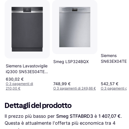
Siemens
SN63EX04TE
Smeg LSP324BQX
Siemens Lavastoviglie
Lavastoviglie
iQ300 SN53ES04TE
integrato
13 Coperti
630,02 €
748,99 €
542,57 €
O 3 pagamenti di
210,00 €
O 3 pagamenti di 249,66 €
O 3 pagamenti di
Dettagli del prodotto
Il prezzo più basso per 
Smeg STFABRD3
 è 
1 407,07 €
. 
Questa è attualmente l'offerta più economica tra 
4