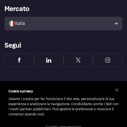
Impostazioni sulla privacy
Accesso aziende
Stato operativo
Mercato
Esplora i negozi
Il tuo diritto di recesso
Vendi con Klarna
Piattaforme e partner
Politica di protezione
dell'acquirente Klarna
Italia
Segui
Cookie e privacy
Usiamo i cookie per far funzionare il sito web, personalizzare la tua
esperienza e analizzare la navigazione. Condividiamo anche i dati con
i nostri partner pubblicitari. Puoi gestire le preferenze o revocare il
consenso quando vuoi.