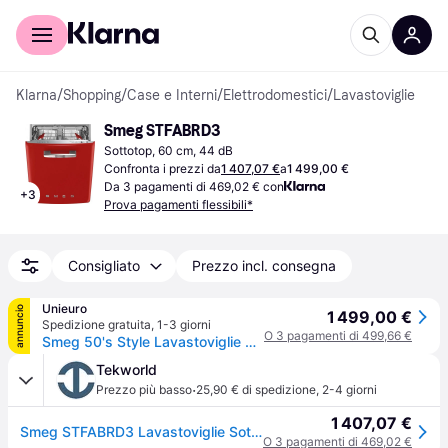
Per il tuo shopping
Per le aziende
Klarna
/
Shopping
/
Case e Interni
/
Elettrodomestici
/
Lavastoviglie
Smeg STFABRD3
Sottotop, 60 cm, 44 dB
Confronta i prezzi da
1 407,07 €
a
1 499,00 €
Da 3 pagamenti di 469,02 € con
+
3
Prova pagamenti flessibili*
Consigliato
Prezzo incl. consegna
Unieuro
annuncio
1 499,00 €
Spedizione gratuita
,
1-3 giorni
O 3 pagamenti di 499,66 €
Smeg 50's Style Lavastoviglie STFABRD3 Rosso Made in Italy
Tekworld
·
Prezzo più basso
25,90 € di spedizione
,
2-4 giorni
1 407,07 €
Smeg STFABRD3 Lavastoviglie Sottopiano 13 coperti Classe B Rosso
O 3 pagamenti di 469,02 €